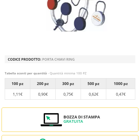
CODICE PRODOTTO:
PORTA CHIAVI RING
Tabella sconti per quantità
- Quantità minima 100 PZ
100 pz
200 pz
300 pz
500 pz
1000 pz
1,11€
0,90€
0,75€
0,62€
0,47€
BOZZA DI STAMPA
GRATUITA