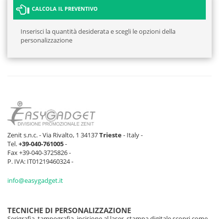
CALCOLA IL PREVENTIVO
Inserisci la quantità desiderata e scegli le opzioni della
personalizzazione
Zenit s.n.c. - Via Rivalto, 1 34137
Trieste
- Italy -
Tel.
+39-040-761005
-
Fax +39-040-3725826 -
P. IVA: IT01219460324 -
info@easygadget.it
TECNICHE DI PERSONALIZZAZIONE
Serigrafia, tampografia, incisione al laser, stampa digitale scopri come