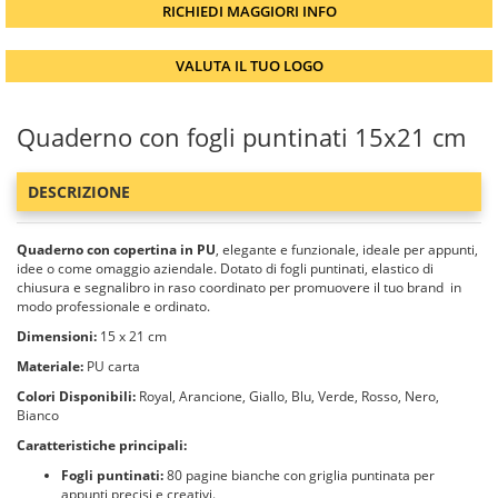
RICHIEDI MAGGIORI INFO
VALUTA IL TUO LOGO
Quaderno con fogli puntinati 15x21 cm
DESCRIZIONE
Quaderno con copertina in PU
, elegante e funzionale, ideale per appunti,
idee o come omaggio aziendale. Dotato di fogli puntinati, elastico di
chiusura e segnalibro in raso coordinato per promuovere il tuo brand in
modo professionale e ordinato.
Dimensioni:
15 x 21 cm
Materiale:
PU carta
Colori Disponibili:
Royal, Arancione, Giallo, Blu, Verde, Rosso, Nero,
Bianco
Caratteristiche principali:
Fogli puntinati:
80 pagine bianche con griglia puntinata per
appunti precisi e creativi.