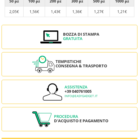
50 pz
100 pz
200 pz
300 pz
500 pz
1000 pz
2,05€
1,56€
1,43€
1,36€
1,27€
1,21€
BOZZA DI STAMPA
GRATUITA
TEMPISTICHE
CONSEGNA & TRASPORTO
ASSISTENZA
+39 040761005
INFO@EASYGADGET.IT
PROCEDURA
D'ACQUISTO E PAGAMENTO