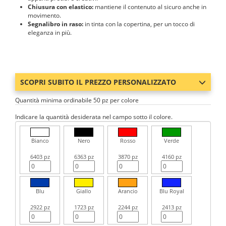
Chiusura con elastico:
mantiene il contenuto al sicuro anche in
movimento.
Segnalibro in raso:
in tinta con la copertina, per un tocco di
eleganza in più.
SCOPRI SUBITO IL PREZZO PERSONALIZZATO
Quantità minima ordinabile 50 pz per colore
Indicare la quantità desiderata nel campo sotto il colore.
Bianco
Nero
Rosso
Verde
6403 pz
6363 pz
3870 pz
4160 pz
Blu
Giallo
Arancio
Blu Royal
2922 pz
1723 pz
2244 pz
2413 pz