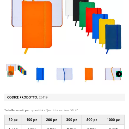
CODICE PRODOTTO:
25419
Tabella sconti per quantità
- Quantità minima 50 PZ
50 pz
100 pz
200 pz
300 pz
500 pz
1000 pz