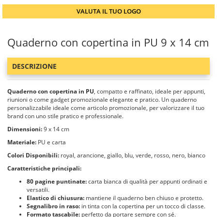
VALUTA IL TUO LOGO
Quaderno con copertina in PU 9 x 14 cm
DESCRIZIONE
Quaderno con copertina in PU
, compatto e raffinato, ideale per appunti,
riunioni o come gadget promozionale elegante e pratico. Un quaderno
personalizzabile ideale come articolo promozionale, per valorizzare il tuo
brand con uno stile pratico e professionale.
Dimensioni:
9 x 14 cm
Materiale:
PU e carta
Colori Disponibili:
royal, arancione, giallo, blu, verde, rosso, nero, bianco
Caratteristiche principali:
80 pagine puntinate:
carta bianca di qualità per appunti ordinati e
versatili.
Elastico di chiusura:
mantiene il quaderno ben chiuso e protetto.
Segnalibro in raso:
in tinta con la copertina per un tocco di classe.
Formato tascabile:
perfetto da portare sempre con sé.