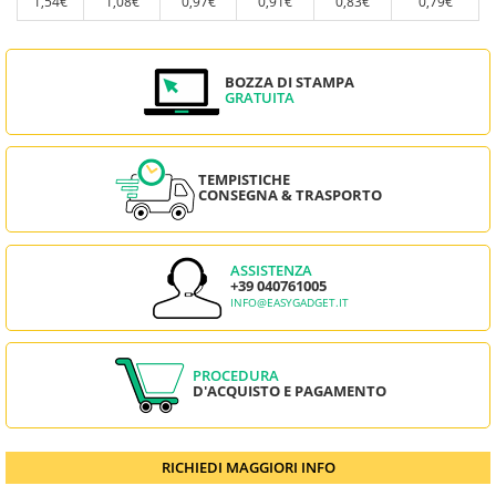
1,54€
1,08€
0,97€
0,91€
0,83€
0,79€
BOZZA DI STAMPA
GRATUITA
TEMPISTICHE
CONSEGNA & TRASPORTO
ASSISTENZA
+39 040761005
INFO@EASYGADGET.IT
PROCEDURA
D'ACQUISTO E PAGAMENTO
RICHIEDI MAGGIORI INFO