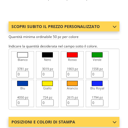
SCOPRI SUBITO IL PREZZO PERSONALIZZATO
Quantità minima ordinabile 50 pz per colore
Indicare la quantità desiderata nel campo sotto il colore.
Bianco
Nero
Rosso
Verde
3781 pz
3019 pz
1903 pz
1558 pz
Blu
Giallo
Arancio
Blu Royal
4050 pz
724 pz
2615 pz
1794 pz
POSIZIONI E COLORI DI STAMPA