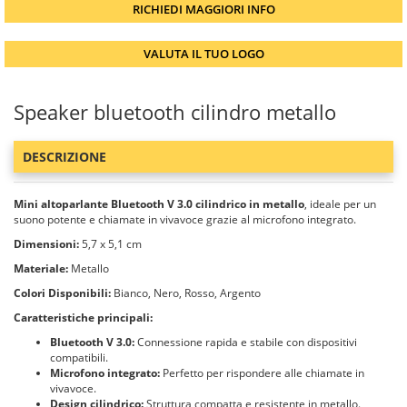
RICHIEDI MAGGIORI INFO
VALUTA IL TUO LOGO
Speaker bluetooth cilindro metallo
DESCRIZIONE
Mini altoparlante Bluetooth V 3.0 cilindrico in metallo
, ideale per un
suono potente e chiamate in vivavoce grazie al microfono integrato.
Dimensioni:
5,7 x 5,1 cm
Materiale:
Metallo
Colori Disponibili:
Bianco, Nero, Rosso, Argento
Caratteristiche principali:
Bluetooth V 3.0:
Connessione rapida e stabile con dispositivi
compatibili.
Microfono integrato:
Perfetto per rispondere alle chiamate in
vivavoce.
Design cilindrico:
Struttura compatta e resistente in metallo.