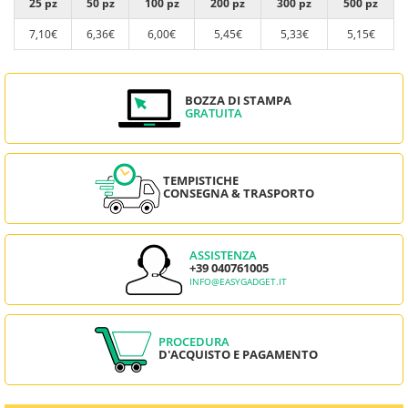
25 pz
50 pz
100 pz
200 pz
300 pz
500 pz
7,10€
6,36€
6,00€
5,45€
5,33€
5,15€
BOZZA DI STAMPA
GRATUITA
TEMPISTICHE
CONSEGNA & TRASPORTO
ASSISTENZA
+39 040761005
INFO@EASYGADGET.IT
PROCEDURA
D'ACQUISTO E PAGAMENTO