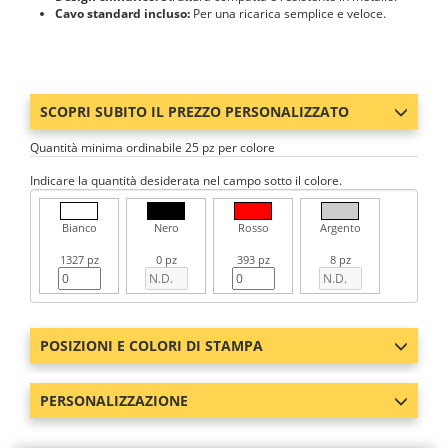
Cavo standard incluso:
Per una ricarica semplice e veloce.
SCOPRI SUBITO IL PREZZO PERSONALIZZATO
Quantità minima ordinabile 25 pz per colore
Indicare la quantità desiderata nel campo sotto il colore.
Bianco
Nero
Rosso
Argento
1327 pz
0 pz
393 pz
8 pz
POSIZIONI E COLORI DI STAMPA
PERSONALIZZAZIONE