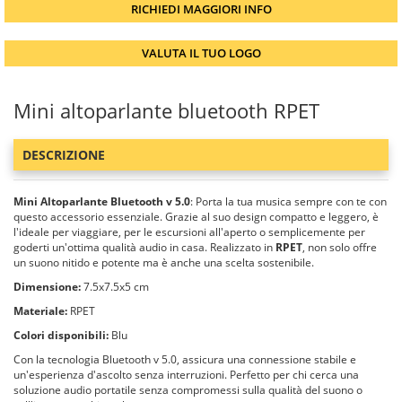
RICHIEDI MAGGIORI INFO
VALUTA IL TUO LOGO
Mini altoparlante bluetooth RPET
DESCRIZIONE
Mini Altoparlante Bluetooth v 5.0
: Porta la tua musica sempre con te con
questo accessorio essenziale. Grazie al suo design compatto e leggero, è
l'ideale per viaggiare, per le escursioni all'aperto o semplicemente per
goderti un'ottima qualità audio in casa. Realizzato in
RPET
, non solo offre
un suono nitido e potente ma è anche una scelta sostenibile.
Dimensione:
7.5x7.5x5 cm
Materiale:
RPET
Colori disponibili:
Blu
Con la tecnologia Bluetooth v 5.0, assicura una connessione stabile e
un'esperienza d'ascolto senza interruzioni. Perfetto per chi cerca una
soluzione audio portatile senza compromessi sulla qualità del suono o