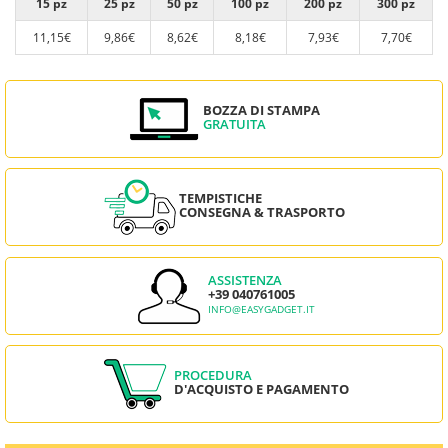
15 pz
25 pz
50 pz
100 pz
200 pz
300 pz
11,15€
9,86€
8,62€
8,18€
7,93€
7,70€
BOZZA DI STAMPA
GRATUITA
TEMPISTICHE
CONSEGNA & TRASPORTO
ASSISTENZA
+39 040761005
INFO@EASYGADGET.IT
PROCEDURA
D'ACQUISTO E PAGAMENTO