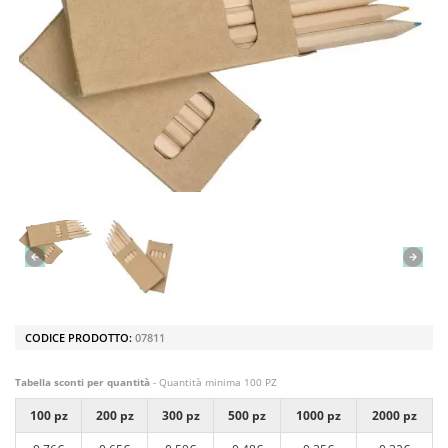
CODICE PRODOTTO:
07811
Tabella sconti per quantità
- Quantità minima 100 PZ
100 pz
200 pz
300 pz
500 pz
1000 pz
2000 pz