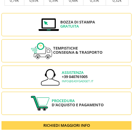
0,76€
0,65€
0,59€
0,48€
0,35€
0,32€
BOZZA DI STAMPA
GRATUITA
TEMPISTICHE
CONSEGNA & TRASPORTO
ASSISTENZA
+39 040761005
INFO@EASYGADGET.IT
PROCEDURA
D'ACQUISTO E PAGAMENTO
RICHIEDI MAGGIORI INFO