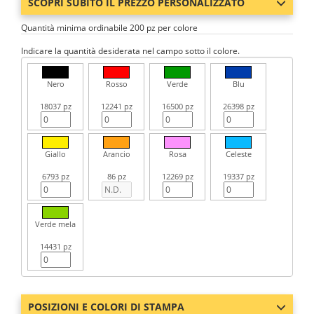
SCOPRI SUBITO IL PREZZO PERSONALIZZATO
Quantità minima ordinabile 200 pz per colore
Indicare la quantità desiderata nel campo sotto il colore.
Nero
Rosso
Verde
Blu
18037 pz
12241 pz
16500 pz
26398 pz
Giallo
Arancio
Rosa
Celeste
6793 pz
86 pz
12269 pz
19337 pz
Verde mela
14431 pz
POSIZIONI E COLORI DI STAMPA