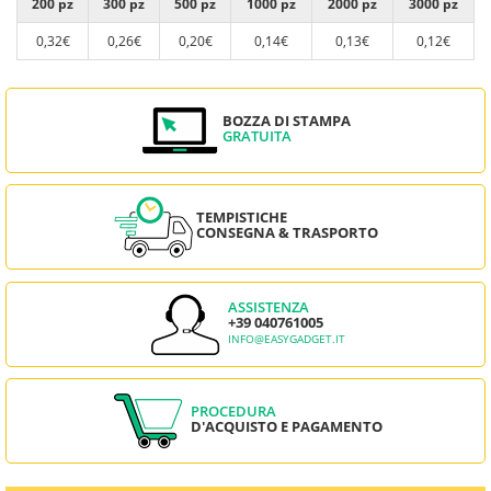
200 pz
300 pz
500 pz
1000 pz
2000 pz
3000 pz
0,32€
0,26€
0,20€
0,14€
0,13€
0,12€
BOZZA DI STAMPA
GRATUITA
TEMPISTICHE
CONSEGNA & TRASPORTO
ASSISTENZA
+39 040761005
INFO@EASYGADGET.IT
PROCEDURA
D'ACQUISTO E PAGAMENTO