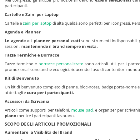
Nei congressi, gli articoli promozionali devono essere
selezionati co
partecipanti.
Cartelle e Zaini per Laptop
Cartelle e
zaini per laptop
di alta qualità sono perfetti per i congressi. Pers
Agenda e Planner
Le agende e i planner personalizzati
sono strumenti indispensabili p
sessioni,
mantenendo il brand sempre in vista.
Tazze Termiche e Borracce
Tazze termiche e
borracce personalizzate
sono articoli utili per i par
promozionali sono anche ecologici, riducendo l'uso di contenitori monou
Kit di Benvenuto
Un kit di benvenuto completo di penne, bloc-notes, badge porta-nome e alt
ai dettagli e
cura per i partecipanti.
Accessori da Scrivania
Articoli come supporti per telefoni,
mouse pad,
e organizer per scrivania
piano
mentre i partecipanti lavorano.
SCOPO DEGLI ARTICOLI PROMOZIONALI
Aumentare la Visibilità del Brand