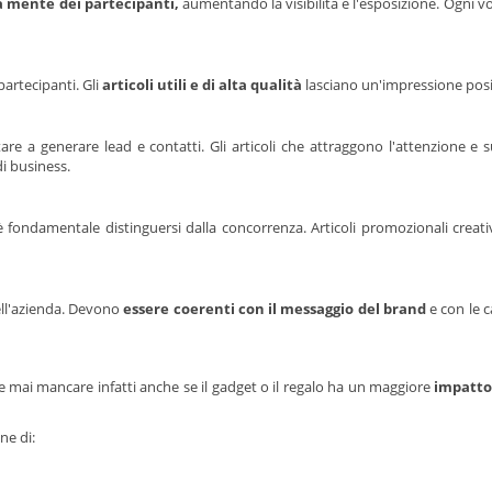
a mente dei partecipanti,
aumentando la visibilità e l'esposizione. Ogni v
artecipanti. Gli
articoli utili e di alta qualità
lasciano un'impressione positi
are a generare lead e contatti. Gli articoli che attraggono l'attenzione e s
i business.
 fondamentale distinguersi dalla concorrenza. Articoli promozionali creativ
dell'azienda. Devono
essere coerenti con il messaggio del brand
e con le c
 mai mancare infatti anche se il gadget o il regalo ha un maggiore
impatto
ne di: