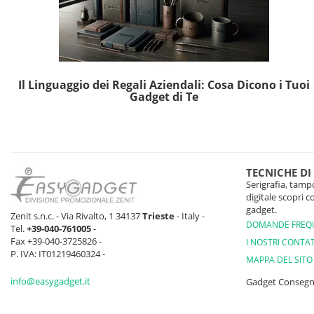
Il Linguaggio dei Regali Aziendali: Cosa Dicono i Tuoi
Gadget di Te
TECNICHE DI
Serigrafia, tampo
digitale scopri 
gadget.
Zenit s.n.c. - Via Rivalto, 1 34137
Trieste
- Italy -
DOMANDE FREQ
Tel.
+39-040-761005
-
Fax +39-040-3725826 -
I NOSTRI CONTAT
P. IVA: IT01219460324 -
MAPPA DEL SITO
info@easygadget.it
Gadget Conseg