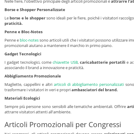
Nelle fiere, l'obiettivo principale degli articoli promozionali è
attrarre l'a
Borse e Shopper Personalizzate
Le
borse e le shopper
sono ideali per le fiere, poiché i visitatori racco
praticità.
Penne e Bloc-Notes
Penne e
bloc-notes
sono articoli utili che i visitatori possono utilizzar
promozionali aiutano a mantenere il marchio in primo piano.
Gadget Tecnologici
I gadget tecnologici, come
chiavette USB
,
caricabatterie portatili
e ac
associando il brand a innovazione e praticità.
Abbigliamento Promozionale
Magliette, cappellini e altri
articoli di abbigliamento personalizzati
sono 
trasformare i visitatori in veri e propri
ambasciatori del brand.
Materiali Ecologici
Sempre più persone sono sensibili alle tematiche ambientali. Offrire
art
attrarre visitatori attenti all'ambiente.
Articoli Promozionali per Congressi