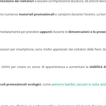
ttenzione dei visitatori
e lasciare un'impressione duratura. Gli articoli devono
lgono numerosi
materiali promozionali
e campioni durante l'evento. Le bors
e immediatamente per prendere
appunti
durante le
dimostrazioni o le prese
cessori per smartphone, sono molto apprezzati dai visitatori delle fiere. Qu
ottimi per creare un senso di appartenenza e aumentare la
visibilità 
icoli promozionali ecologici
, come
penne in bambù
,
taccuini in carta ricic