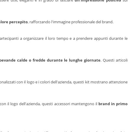
sere utili, eleganti e in grado di lasciare
un'impressione positiva
sui
alore percepito
, rafforzando l'immagine professionale del brand.
 partecipanti a organizzare il loro tempo e a prendere appunti durante le
bevande calde o fredde durante le lunghe giornate
. Questi articoli
onalizzati con il logo e i colori dell'azienda, questi kit mostrano attenzione
i con il logo dell'azienda, questi accessori mantengono il
brand in primo