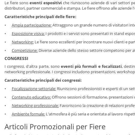
Le fiere sono
eventi espositivi
che riuniscono aziende di vari settori p
distributori, partner commerciali e stampa. Le fiere offrono alle aziende l'
Caratteristiche principali delle fiere:
•
Ampia partecipazione:
Attraggono un grande numero di visitatori inte
•
Esposizione visiva:
I prodotti e i servizi sono presentati in stand espos
•
Networking:
Le fiere sono eccellenti per incontrare nuovi clienti e pa
•
Competizione:
Diverse aziende dello stesso settore competono per att
CONGRESSI
I congressi, d'altra parte, sono
eventi più formali e focalizzati
, desti
networking professionale. I congressi includono presentazioni, workshop, 
Caratteristiche principali dei congressi:
•
Focalizzazione settoriale:
Riuniscono professionisti e esperti di un set
•
Contenuto educativo:
Offrono sessioni di formazione, presentazioni d
•
Networking professionale:
Favoriscono la creazione di relazioni profes
•
Ambiente formale:
L'atmosfera è più seria e orientata al lavoro rispetto
Articoli Promozionali per Fiere