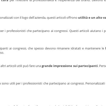
n cura
per riflettere la professionalità e l'esperienza del brand. Devono es
onalizzati con il logo dell'azienda, questi articoli offrono
utilità e un alto v
er i professionisti che partecipano ai congressi. Questi articoli aiutano i
tecipanti ai congressi, che spesso devono rimanere idratati e mantenere le
so.
ri articoli utili può fare una
grande impressione sui partecipanti
. Pers
 sono utili per i professionisti che partecipano ai congressi. Personalizzat