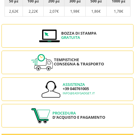
50 pz
100 pz
200 pz
300 pz
500 pz
1000 pz
2,62€
2,22€
2,07€
1,98€
1,86€
1,78€
BOZZA DI STAMPA
GRATUITA
TEMPISTICHE
CONSEGNA & TRASPORTO
ASSISTENZA
+39 040761005
INFO@EASYGADGET.IT
PROCEDURA
D'ACQUISTO E PAGAMENTO