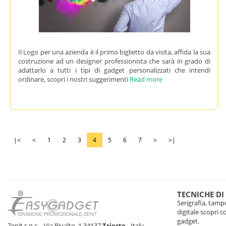
Il Logo per una azienda è il primo biglietto da visita, affida la sua
costruzione ad un designer professionista che sarà in grado di
adattarlo a tutti i tipi di gadget personalizzati che intendi
ordinare, scopri i nostri suggerimenti
Read more
|<
<
1
2
3
4
5
6
7
>
>|
TECNICHE DI
Serigrafia, tampo
digitale scopri 
gadget.
Zenit s.n.c. - Via Rivalto, 1 34137
Trieste
- Italy -