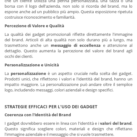
che un cliente utilizza una penna personalizzata, una tazza o una
borsa con il logo dell'azienda, non solo si ricorda del brand, ma lo
espone anche ad un pubblico più ampio. Questa esposizione ripetuta
costruisce riconoscimento e familiarità.
Percezione di Valore e Qualità
La qualità dei gadget promozionali riflette direttamente l'immagine
del brand. Articoli di alta qualità non solo durano più a lungo, ma
trasmettono anche un
messaggio di eccellenza
e attenzione al
dettaglio. Questo aumenta la percezione del valore del brand agli
occhi dei clienti.
Personalizzazione e Unicità
La
personalizzazione
è un aspetto cruciale nella scelta dei gadget.
Prodotti unici, che riflettono i valori e l'identità del brand, hanno un
impatto maggiore. La personalizzazione può andare oltre il semplice
logo, includendo messaggi, colori aziendali e design specifici.
STRATEGIE EFFICACI PER L'USO DEI GADGET
Coerenza con l'Identità del Brand
I gadget dovrebbero essere in linea con l'identità e i
valori del brand
.
Questo significa scegliere colori, materiali e design che riflettano
l'immagine aziendale e il messaggio che si vuole trasmettere.