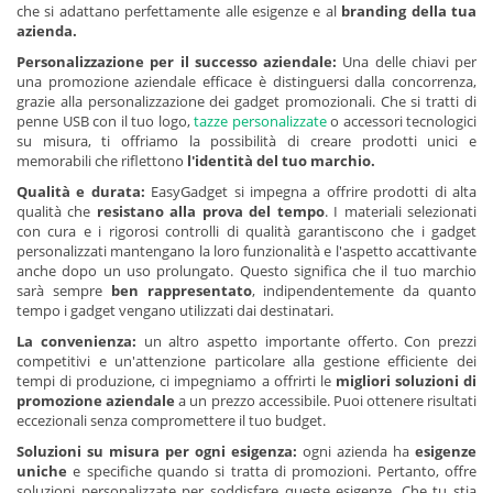
che si adattano perfettamente alle esigenze e al
branding della tua
azienda.
Personalizzazione per il successo aziendale:
Una delle chiavi per
una promozione aziendale efficace è distinguersi dalla concorrenza,
grazie alla personalizzazione dei gadget promozionali. Che si tratti di
penne USB con il tuo logo,
tazze personalizzate
o accessori tecnologici
su misura, ti offriamo la possibilità di creare prodotti unici e
memorabili che riflettono
l'identità del tuo marchio.
Qualità e durata:
EasyGadget si impegna a offrire prodotti di alta
qualità che
resistano alla prova del tempo
. I materiali selezionati
con cura e i rigorosi controlli di qualità garantiscono che i gadget
personalizzati mantengano la loro funzionalità e l'aspetto accattivante
anche dopo un uso prolungato. Questo significa che il tuo marchio
sarà sempre
ben rappresentato
, indipendentemente da quanto
tempo i gadget vengano utilizzati dai destinatari.
La convenienza:
un altro aspetto importante offerto. Con prezzi
competitivi e un'attenzione particolare alla gestione efficiente dei
tempi di produzione, ci impegniamo a offrirti le
migliori soluzioni di
promozione aziendale
a un prezzo accessibile. Puoi ottenere risultati
eccezionali senza compromettere il tuo budget.
Soluzioni su misura per ogni esigenza:
ogni azienda ha
esigenze
uniche
e specifiche quando si tratta di promozioni. Pertanto, offre
soluzioni personalizzate per soddisfare queste esigenze. Che tu stia