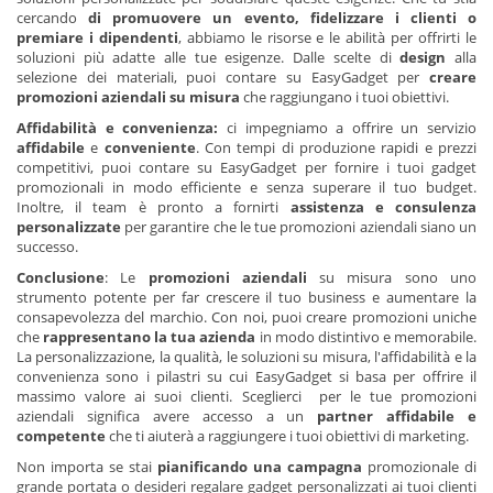
cercando
di promuovere un evento, fidelizzare i clienti o
premiare i dipendenti
, abbiamo le risorse e le abilità per offrirti le
soluzioni più adatte alle tue esigenze. Dalle scelte di
design
alla
selezione dei materiali, puoi contare su EasyGadget per
creare
promozioni aziendali su misura
che raggiungano i tuoi obiettivi.
Affidabilità e convenienza:
ci impegniamo a offrire un servizio
affidabile
e
conveniente
. Con tempi di produzione rapidi e prezzi
competitivi, puoi contare su EasyGadget per fornire i tuoi gadget
promozionali in modo efficiente e senza superare il tuo budget.
Inoltre, il team è pronto a fornirti
assistenza e consulenza
personalizzate
per garantire che le tue promozioni aziendali siano un
successo.
Conclusione
: Le
promozioni aziendali
su misura sono uno
strumento potente per far crescere il tuo business e aumentare la
consapevolezza del marchio. Con noi, puoi creare promozioni uniche
che
rappresentano la tua azienda
in modo distintivo e memorabile.
La personalizzazione, la qualità, le soluzioni su misura, l'affidabilità e la
convenienza sono i pilastri su cui EasyGadget si basa per offrire il
massimo valore ai suoi clienti. Sceglierci per le tue promozioni
aziendali significa avere accesso a un
partner affidabile e
competente
che ti aiuterà a raggiungere i tuoi obiettivi di marketing.
Non importa se stai
pianificando una campagna
promozionale di
grande portata o desideri regalare gadget personalizzati ai tuoi clienti