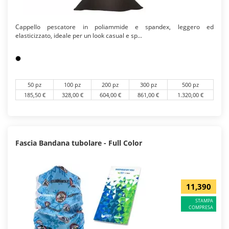
Cappello pescatore in poliammide e spandex, leggero ed
elasticizzato, ideale per un look casual e sp...
50 pz
100 pz
200 pz
300 pz
500 pz
185,50 €
328,00 €
604,00 €
861,00 €
1.320,00 €
Fascia Bandana tubolare - Full Color
11,390
STAMPA
COMPRESA