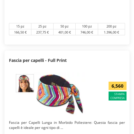
15 pz
25 pz
50 pz
100 pz
200 pz
166,50 €
237,75 €
401,00 €
746,00 €
1.396,00 €
Fascia per capelli - Full Print
6,560
STAMPA
COMPRESA
Fascia per Capelli Lunga in Morbido Poliestere: Questa fascia per
capelli è ideale per ogni tipo di ...