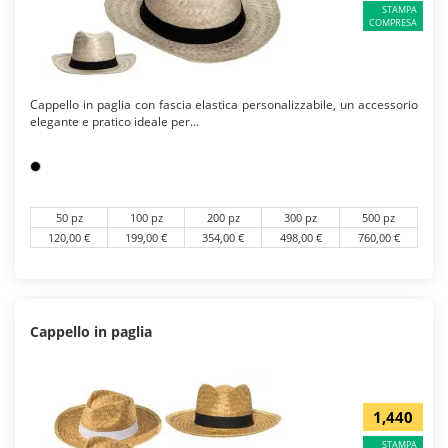
STAMPA
COMPRESA
Cappello in paglia con fascia elastica personalizzabile, un accessorio
elegante e pratico ideale per...
50 pz
100 pz
200 pz
300 pz
500 pz
120,00 €
199,00 €
354,00 €
498,00 €
760,00 €
Cappello in paglia
1,440
STAMPA