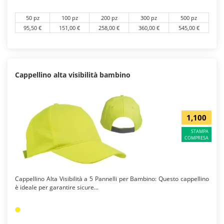
50 pz
100 pz
200 pz
300 pz
500 pz
95,50 €
151,00 €
258,00 €
360,00 €
545,00 €
Cappellino alta visibilità bambino
1,100
STAMPA
COMPRESA
Cappellino Alta Visibilità a 5 Pannelli per Bambino: Questo cappellino
è ideale per garantire sicure...