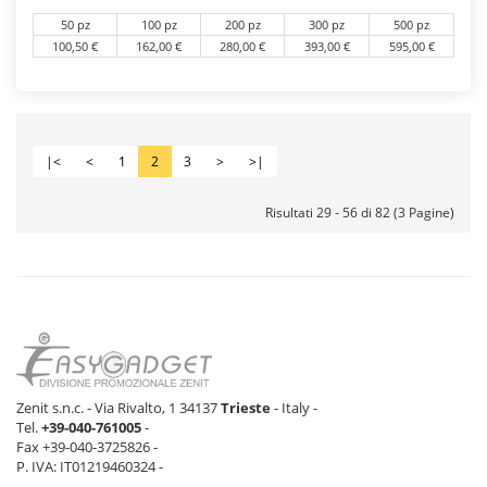
50 pz
100 pz
200 pz
300 pz
500 pz
100,50 €
162,00 €
280,00 €
393,00 €
595,00 €
|<
<
1
2
3
>
>|
Risultati 29 - 56 di 82 (3 Pagine)
Zenit s.n.c. - Via Rivalto, 1 34137
Trieste
- Italy -
Tel.
+39-040-761005
-
Fax +39-040-3725826 -
P. IVA: IT01219460324 -