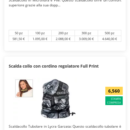
Scaldacollo in Microfibra e Pile: Questo scaldacollo offre un comfort
superiore grazie alla sua dopp...
50 pz
100 pz
200 pz
300 pz
500 pz
581,50 €
1.095,00 €
2.088,00 €
3.009,00 €
4.640,00 €
Scalda collo con cordino regolatore Full Print
6,560
STAMPA
COMPRESA
Scaldacollo Tubolare in Lycra Garzata: Questo scaldacollo tubolare è