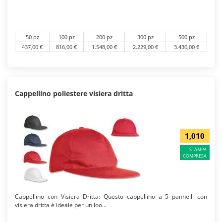
50 pz
100 pz
200 pz
300 pz
500 pz
437,00 €
816,00 €
1.548,00 €
2.229,00 €
3.430,00 €
Cappellino poliestere visiera dritta
1,010
STAMPA
COMPRESA
Cappellino con Visiera Dritta: Questo cappellino a 5 pannelli con
visiera dritta è ideale per un loo...