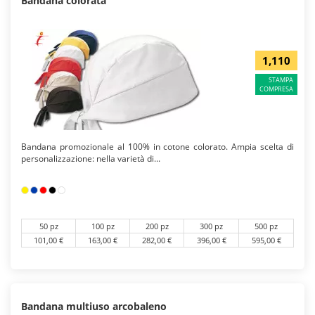
Bandana colorata
1,110
STAMPA
COMPRESA
Bandana promozionale al 100% in cotone colorato. Ampia scelta di
personalizzazione: nella varietà di...
50 pz
100 pz
200 pz
300 pz
500 pz
101,00 €
163,00 €
282,00 €
396,00 €
595,00 €
Bandana multiuso arcobaleno