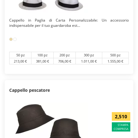
Cappello in Paglia di Carta Personalizzabile: Un accessorio
indispensabile per il tuo guardaroba est...
50 pz
100 pz
200 pz
300 pz
500 pz
213,00 €
381,00 €
706,00 €
1.011,00 €
1.555,00 €
Cappello pescatore
2,510
STAMPA
COMPRESA