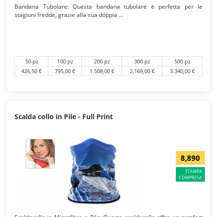
Bandana Tubolare: Questa bandana tubolare è perfetta per le
stagioni fredde, grazie alla sua doppia ...
50 pz
100 pz
200 pz
300 pz
500 pz
426,50 €
795,00 €
1.508,00 €
2.169,00 €
3.340,00 €
Scalda collo in Pile - Full Print
8,890
STAMPA
COMPRESA