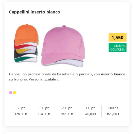
Cappellini inserto bianco
1,550
STAMPA
COMPRESA
Cappellino promozionale da baseball a 5 pannelli, con inserto bianco
su frontino. Personalizzabile c...
50 pz
100 pz
200 pz
300 pz
500 pz
128,00 €
214,00 €
382,00 €
540,00 €
825,00 €