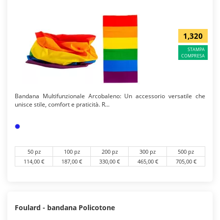
1,320
STAMPA
COMPRESA
Bandana Multifunzionale Arcobaleno: Un accessorio versatile che
unisce stile, comfort e praticità. R...
50 pz
100 pz
200 pz
300 pz
500 pz
114,00 €
187,00 €
330,00 €
465,00 €
705,00 €
Foulard - bandana Policotone