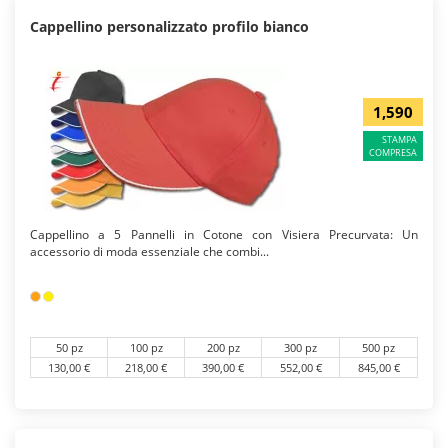
Cappellino personalizzato profilo bianco
1,590
STAMPA
COMPRESA
Cappellino a 5 Pannelli in Cotone con Visiera Precurvata: Un
accessorio di moda essenziale che combi...
50 pz
100 pz
200 pz
300 pz
500 pz
130,00 €
218,00 €
390,00 €
552,00 €
845,00 €