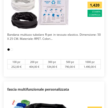
1,420
STAMPA
COMPRESA
Bandana multiuso tubolare R-pet in tessuto elastico. Dimensione: 50
X 25 CM. Materiale: RPET. Colori...
100 pz
200 pz
300 pz
500 pz
1000 pz
252,00 €
404,00 €
534,00 €
790,00 €
1.490,00 €
fascia multifunzionale personalizzata