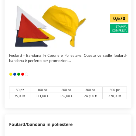
0,670
STAMPA
COMPRESA
Foulard - Bandana in Cotone e Poliestere: Questo versatile foulard-
bandana è perfetto per promozioni...
50 pz
100 pz
200 pz
300 pz
500 pz
75,00 €
111,00 €
182,00 €
249,00 €
370,00 €
Foulard/bandana in poliestere