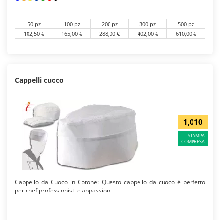
50 pz
100 pz
200 pz
300 pz
500 pz
102,50 €
165,00 €
288,00 €
402,00 €
610,00 €
Cappelli cuoco
1,010
STAMPA
COMPRESA
Cappello da Cuoco in Cotone: Questo cappello da cuoco è perfetto
per chef professionisti e appassion...