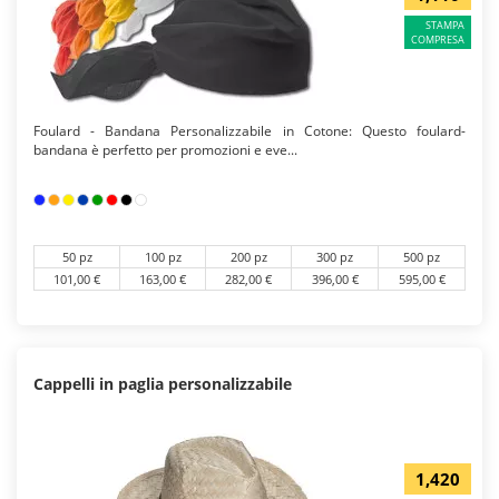
STAMPA
COMPRESA
Foulard - Bandana Personalizzabile in Cotone: Questo foulard-
bandana è perfetto per promozioni e eve...
50 pz
100 pz
200 pz
300 pz
500 pz
101,00 €
163,00 €
282,00 €
396,00 €
595,00 €
Cappelli in paglia personalizzabile
1,420