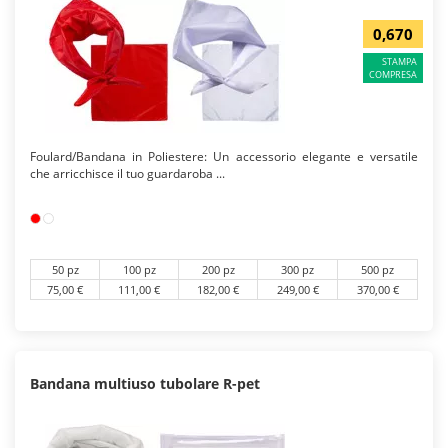
0,670
STAMPA
COMPRESA
Foulard/Bandana in Poliestere: Un accessorio elegante e versatile
che arricchisce il tuo guardaroba ...
50 pz
100 pz
200 pz
300 pz
500 pz
75,00 €
111,00 €
182,00 €
249,00 €
370,00 €
Bandana multiuso tubolare R-pet