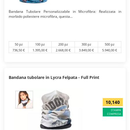
Bandana Tubolare Personalizzabile in Microfibra: Realizzata in
morbido poliestere microfibra, questa...
50 pz
100 pz
200 pz
300 pz
500 pz
736,50 €
1.395,00 €
2.668,00 €
3.849,00 €
5.940,00 €
Bandana tubolare in Lycra Felpata - Full Print
10,140
STAMPA
COMPRESA