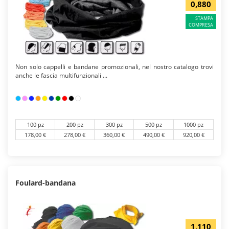
0,880
STAMPA
COMPRESA
Non solo cappelli e bandane promozionali, nel nostro catalogo trovi
anche le fascia multifunzionali ...
100 pz
200 pz
300 pz
500 pz
1000 pz
178,00 €
278,00 €
360,00 €
490,00 €
920,00 €
Foulard-bandana
1,110