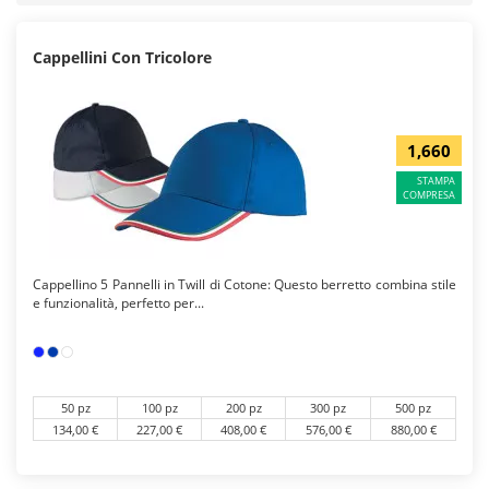
Cappellini Con Tricolore
1,660
STAMPA
COMPRESA
Cappellino 5 Pannelli in Twill di Cotone: Questo berretto combina stile
e funzionalità, perfetto per...
50 pz
100 pz
200 pz
300 pz
500 pz
134,00 €
227,00 €
408,00 €
576,00 €
880,00 €