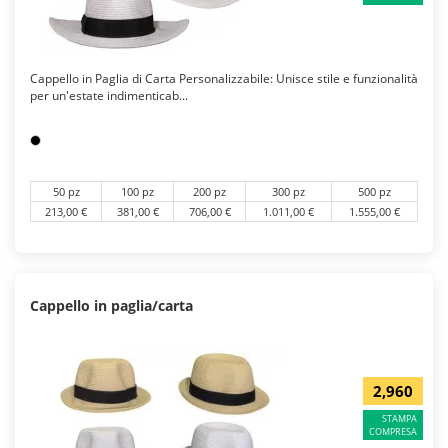
Cappello in Paglia di Carta Personalizzabile: Unisce stile e funzionalità
per un'estate indimenticab...
50 pz
100 pz
200 pz
300 pz
500 pz
213,00 €
381,00 €
706,00 €
1.011,00 €
1.555,00 €
Cappello in paglia/carta
2,960
STAMPA
COMPRESA