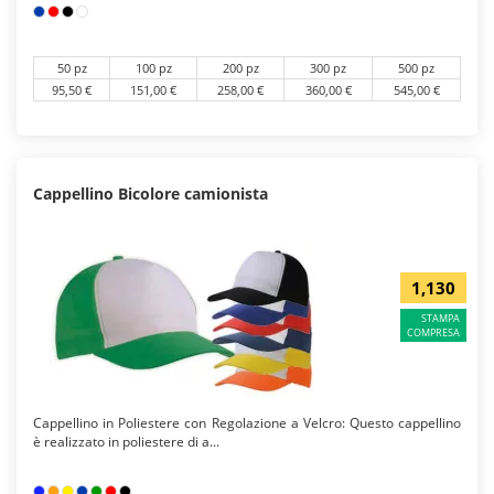
50 pz
100 pz
200 pz
300 pz
500 pz
95,50 €
151,00 €
258,00 €
360,00 €
545,00 €
Cappellino Bicolore camionista
1,130
STAMPA
COMPRESA
Cappellino in Poliestere con Regolazione a Velcro: Questo cappellino
è realizzato in poliestere di a...