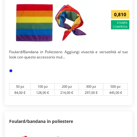
0,810
STAMPA
COMPRESA
Foulard/Bandana in Poliestere: Aggiungi vivacità e versatilità al tuo
look con questo accessorio mul...
50 pz
100 pz
200 pz
300 pz
500 pz
84,00 €
128,00 €
214,00 €
297,00 €
445,00 €
Foulard/bandana in poliestere