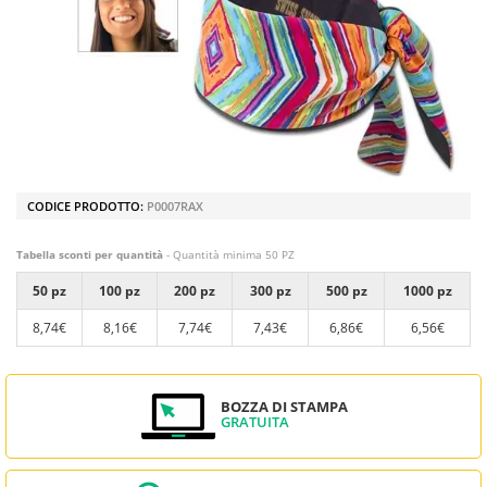
CODICE PRODOTTO:
P0007RAX
Tabella sconti per quantità
- Quantità minima 50 PZ
50 pz
100 pz
200 pz
300 pz
500 pz
1000 pz
8,74€
8,16€
7,74€
7,43€
6,86€
6,56€
BOZZA DI STAMPA
GRATUITA