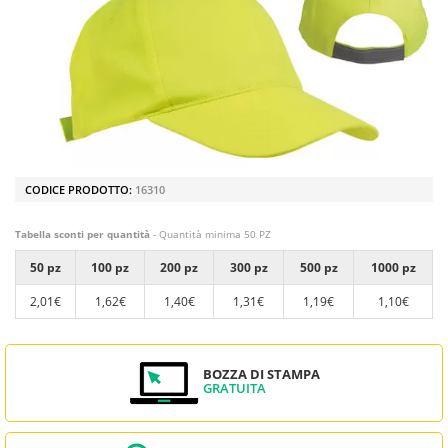
CODICE PRODOTTO:
16310
Tabella sconti per quantità
- Quantità minima 50 PZ
50 pz
100 pz
200 pz
300 pz
500 pz
1000 pz
2,01€
1,62€
1,40€
1,31€
1,19€
1,10€
BOZZA DI STAMPA
GRATUITA