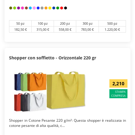
50 pz
100 pz
200 pz
300 pz
500 pz
182,50 €
315,00 €
558,00 €
783,00 €
1.220,00 €
Shopper con soffietto - Orizzontale 220 gr
2,210
STAMPA
COMPRESA
Shopper in Cotone Pesante 220 g/m²: Questa shopper è realizzata in
cotone pesante di alta qualità, c...