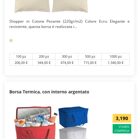
Shopper in Cotone Pesante (220gr/m2) Colore Ecru: Elegante e
resistente, questa borsa è realizzata i...
100 pz
200 pz
300 pz
500 pz
1000 pz
206,00 €
344,00 €
474,00 €
715,00 €
1.340,00 €
Borsa Termica, con interno argentato
3,190
STAMPA
COMPRESA