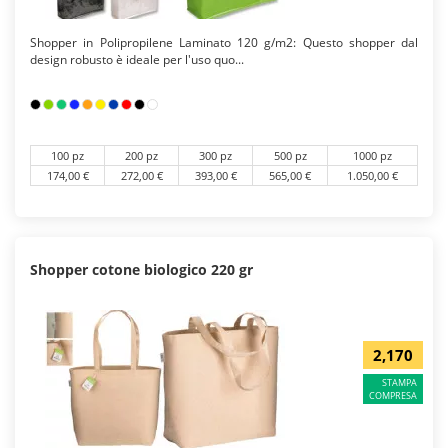
Shopper in Polipropilene Laminato 120 g/m2: Questo shopper dal
design robusto è ideale per l'uso quo...
100 pz
200 pz
300 pz
500 pz
1000 pz
174,00 €
272,00 €
393,00 €
565,00 €
1.050,00 €
Shopper cotone biologico 220 gr
2,170
STAMPA
COMPRESA