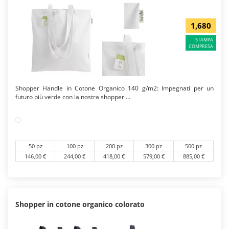
1,680
STAMPA
COMPRESA
Shopper Handle in Cotone Organico 140 g/m2: Impegnati per un
futuro più verde con la nostra shopper ...
50 pz
100 pz
200 pz
300 pz
500 pz
146,00 €
244,00 €
418,00 €
579,00 €
885,00 €
Shopper in cotone organico colorato