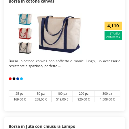
Borsa in cotone canvas
4,110
STAMPA
COMPRESA
Borsa in cotone canvas con soffietto e manici lunghi, un accessorio
resistente e spazioso, perfetto ...
25 pz
50 pz
100 pz
200 pz
300 pz
169,00 €
288,00 €
519,00 €
920,00 €
1.308,00 €
Borsa in Juta con chiusura Lampo