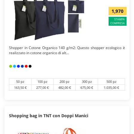
1,970
STAMPA
COMPRESA
Shopper in Cotone Organico 140 g/m2: Questo shopper ecologico è
realizzato in cotone organico di alt...
50 pz
100 pz
200 pz
300 pz
500 pz
163,50 €
277,00 €
482,00 €
675,00 €
1.035,00 €
Shopping bag in TNT con Doppi Manici