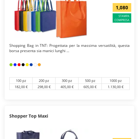
1,080
STAMPA
COMPRESA
Shopping Bag in TNT: Progettata per la massima versatilità, questa
borsa presenta sia manici lunghi ...
100 pz
200 pz
300 pz
500 pz
1000 pz
182,00 €
298,00 €
405,00 €
605,00 €
1.130,00 €
Shopper Top Maxi