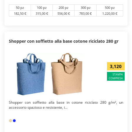
50 pz
100 pz
200 pz
300 pz
500 pz
182,50 €
315,00 €
556,00 €
783,00 €
1.220,00 €
Shopper con soffietto alla base cotone riciclato 280 gr
3,120
STAMPA
COMPRESA
Shopper con soffietto alla base in cotone riciclato 280 g/m², un
accessorio spazioso e resistente, i...