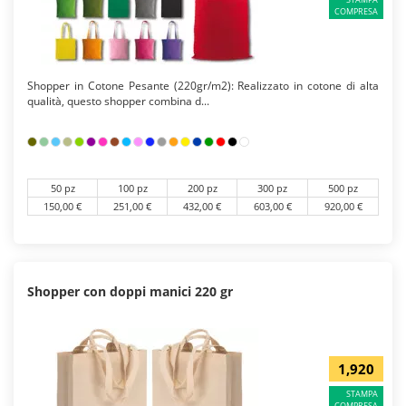
COMPRESA
Shopper in Cotone Pesante (220gr/m2): Realizzato in cotone di alta
qualità, questo shopper combina d...
50 pz
100 pz
200 pz
300 pz
500 pz
150,00 €
251,00 €
432,00 €
603,00 €
920,00 €
Shopper con doppi manici 220 gr
1,920
STAMPA
COMPRESA