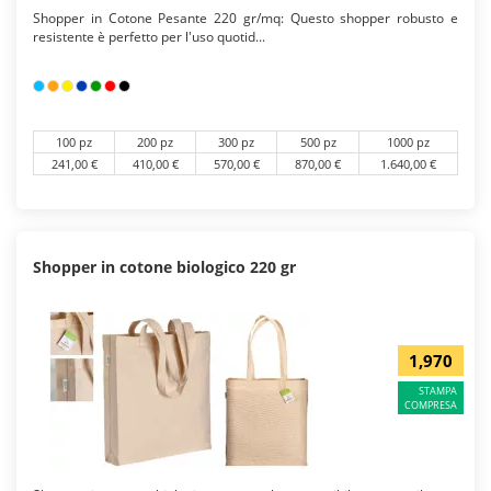
Shopper in Cotone Pesante 220 gr/mq: Questo shopper robusto e
resistente è perfetto per l'uso quotid...
100 pz
200 pz
300 pz
500 pz
1000 pz
241,00 €
410,00 €
570,00 €
870,00 €
1.640,00 €
Shopper in cotone biologico 220 gr
1,970
STAMPA
COMPRESA