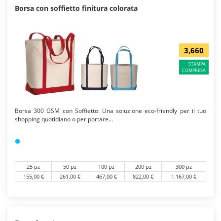
Borsa con soffietto finitura colorata
3,660
STAMPA
COMPRESA
Borsa 300 GSM con Soffietto: Una soluzione eco-friendly per il tuo
shopping quotidiano o per portare...
25 pz
50 pz
100 pz
200 pz
300 pz
155,00 €
261,00 €
467,00 €
822,00 €
1.167,00 €