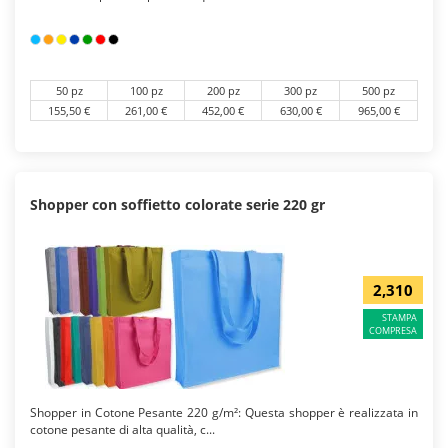
50 pz
100 pz
200 pz
300 pz
500 pz
155,50 €
261,00 €
452,00 €
630,00 €
965,00 €
Shopper con soffietto colorate serie 220 gr
2,310
STAMPA
COMPRESA
Shopper in Cotone Pesante 220 g/m²: Questa shopper è realizzata in
cotone pesante di alta qualità, c...