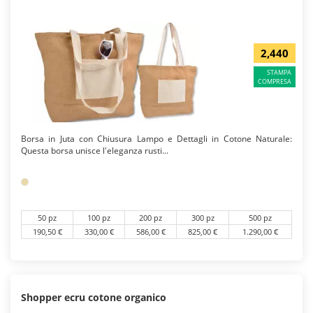
2,440
STAMPA
COMPRESA
Borsa in Juta con Chiusura Lampo e Dettagli in Cotone Naturale:
Questa borsa unisce l'eleganza rusti...
50 pz
100 pz
200 pz
300 pz
500 pz
190,50 €
330,00 €
586,00 €
825,00 €
1.290,00 €
Shopper ecru cotone organico