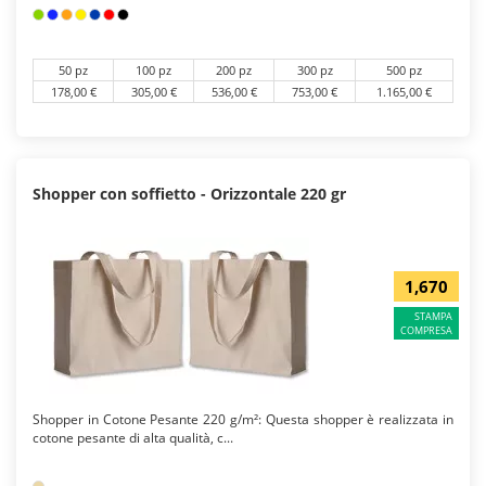
50 pz
100 pz
200 pz
300 pz
500 pz
178,00 €
305,00 €
536,00 €
753,00 €
1.165,00 €
Shopper con soffietto - Orizzontale 220 gr
1,670
STAMPA
COMPRESA
Shopper in Cotone Pesante 220 g/m²: Questa shopper è realizzata in
cotone pesante di alta qualità, c...