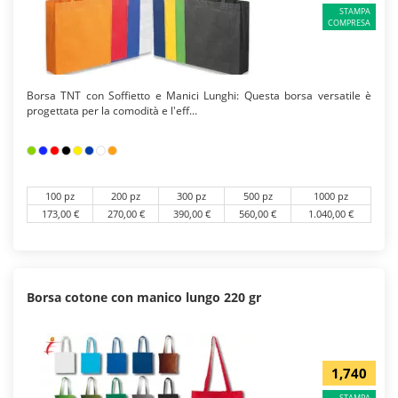
STAMPA
COMPRESA
Borsa TNT con Soffietto e Manici Lunghi: Questa borsa versatile è
progettata per la comodità e l'eff...
100 pz
200 pz
300 pz
500 pz
1000 pz
173,00 €
270,00 €
390,00 €
560,00 €
1.040,00 €
Borsa cotone con manico lungo 220 gr
1,740
STAMPA