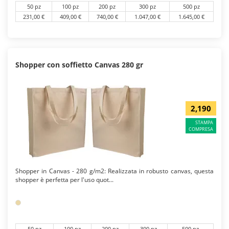
50 pz
100 pz
200 pz
300 pz
500 pz
231,00 €
409,00 €
740,00 €
1.047,00 €
1.645,00 €
Shopper con soffietto Canvas 280 gr
2,190
STAMPA
COMPRESA
Shopper in Canvas - 280 g/m2: Realizzata in robusto canvas, questa
shopper è perfetta per l'uso quot...
50 pz
100 pz
200 pz
300 pz
500 pz