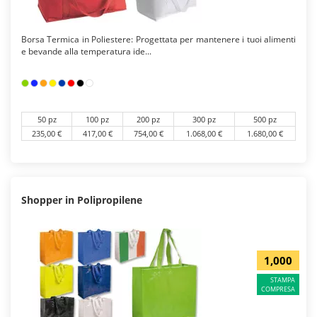
Borsa Termica in Poliestere: Progettata per mantenere i tuoi alimenti
e bevande alla temperatura ide...
50 pz
100 pz
200 pz
300 pz
500 pz
235,00 €
417,00 €
754,00 €
1.068,00 €
1.680,00 €
Shopper in Polipropilene
1,000
STAMPA
COMPRESA