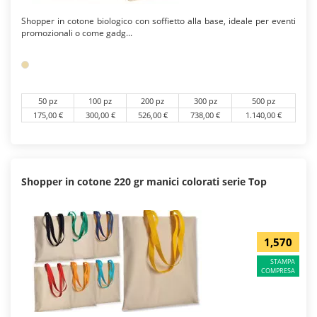
Shopper in cotone biologico con soffietto alla base, ideale per eventi
promozionali o come gadg...
50 pz
100 pz
200 pz
300 pz
500 pz
175,00 €
300,00 €
526,00 €
738,00 €
1.140,00 €
Shopper in cotone 220 gr manici colorati serie Top
1,570
STAMPA
COMPRESA