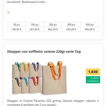
occasione. Realizzata in coto...
50 pz
100 pz
200 pz
300 pz
500 pz
158,00 €
267,00 €
462,00 €
645,00 €
990,00 €
Shopper con soffietto cotone 220gr serie Top
1,830
STAMPA
COMPRESA
Shopper in Cotone Pesante 220 gr/mq: Questo shopper robusto e
resistente è perfetto per l'uso quotid...