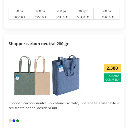
50 pz
100 pz
200 pz
300 pz
500 pz
203,00 €
355,00 €
634,00 €
894,00 €
1.400,00 €
Shopper carbon neutral 280 gr
2,300
STAMPA
COMPRESA
Shopper carbon neutral in cotone riciclato, una scelta sostenibile e
resistente per chi desidera uni...