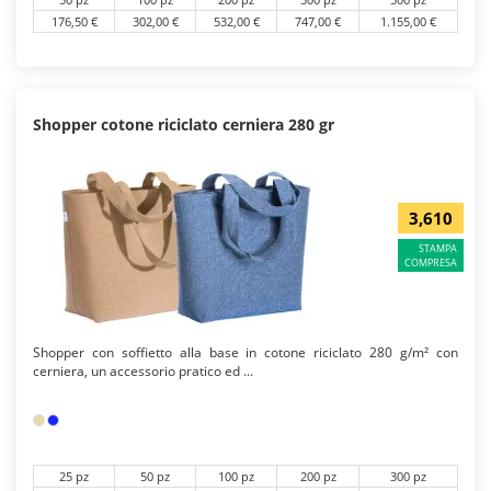
176,50 €
302,00 €
532,00 €
747,00 €
1.155,00 €
Shopper cotone riciclato cerniera 280 gr
3,610
STAMPA
COMPRESA
Shopper con soffietto alla base in cotone riciclato 280 g/m² con
cerniera, un accessorio pratico ed ...
25 pz
50 pz
100 pz
200 pz
300 pz