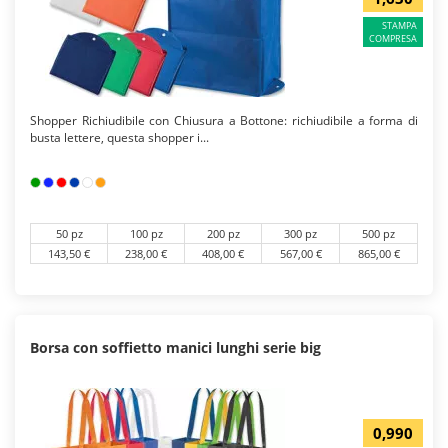
STAMPA
COMPRESA
Shopper Richiudibile con Chiusura a Bottone: richiudibile a forma di
busta lettere, questa shopper i...
50 pz
100 pz
200 pz
300 pz
500 pz
143,50 €
238,00 €
408,00 €
567,00 €
865,00 €
Borsa con soffietto manici lunghi serie big
0,990