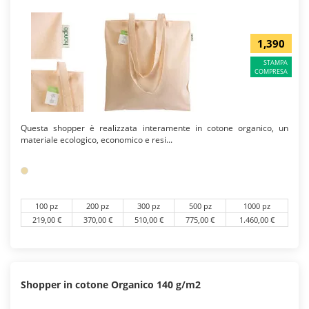
1,390
STAMPA
COMPRESA
Questa shopper è realizzata interamente in cotone organico, un
materiale ecologico, economico e resi...
100 pz
200 pz
300 pz
500 pz
1000 pz
219,00 €
370,00 €
510,00 €
775,00 €
1.460,00 €
Shopper in cotone Organico 140 g/m2