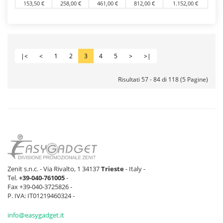
153,50 €
258,00 €
461,00 €
812,00 €
1.152,00 €
|<
<
1
2
3
4
5
>
>|
Risultati 57 - 84 di 118 (5 Pagine)
Zenit s.n.c. - Via Rivalto, 1 34137
Trieste
- Italy -
Tel.
+39-040-761005
-
Fax +39-040-3725826 -
P. IVA: IT01219460324 -
info@easygadget.it