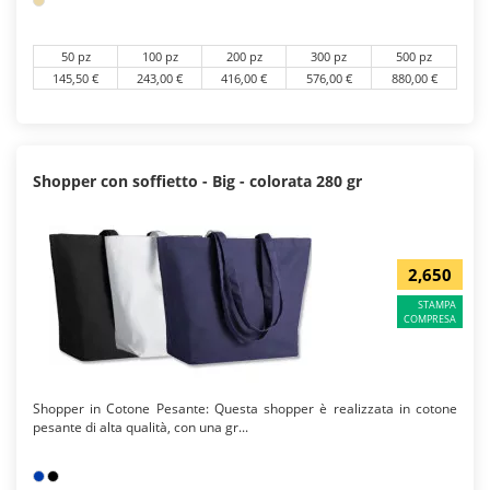
50 pz
100 pz
200 pz
300 pz
500 pz
145,50 €
243,00 €
416,00 €
576,00 €
880,00 €
Shopper con soffietto - Big - colorata 280 gr
2,650
STAMPA
COMPRESA
Shopper in Cotone Pesante: Questa shopper è realizzata in cotone
pesante di alta qualità, con una gr...