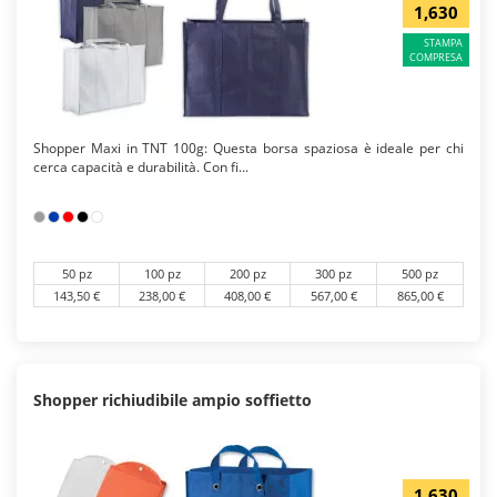
1,630
STAMPA
COMPRESA
Shopper Maxi in TNT 100g: Questa borsa spaziosa è ideale per chi
cerca capacità e durabilità. Con fi...
50 pz
100 pz
200 pz
300 pz
500 pz
143,50 €
238,00 €
408,00 €
567,00 €
865,00 €
Shopper richiudibile ampio soffietto
1,630