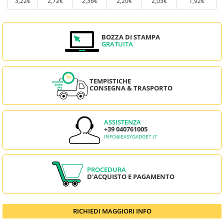
3,22€
2,72€
2,36€
2,20€
2,03€
1,92€
BOZZA DI STAMPA
GRATUITA
TEMPISTICHE
CONSEGNA & TRASPORTO
ASSISTENZA
+39 040761005
INFO@EASYGADGET.IT
PROCEDURA
D'ACQUISTO E PAGAMENTO
RICHIEDI MAGGIORI INFO