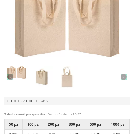
CODICE PRODOTTO:
24150
Tabella sconti per quantità
- Quantità minima 50 PZ
50 pz
100 pz
200 pz
300 pz
500 pz
1000 pz