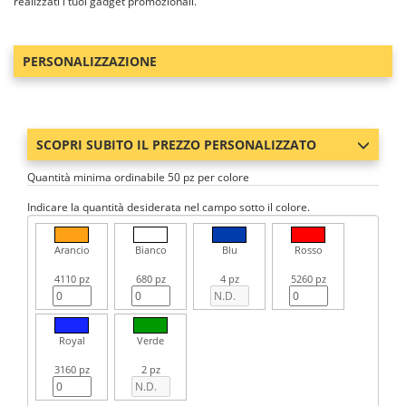
realizzati i tuoi gadget promozionali.
PERSONALIZZAZIONE
SCOPRI SUBITO IL PREZZO PERSONALIZZATO
Quantità minima ordinabile 50 pz per colore
Indicare la quantità desiderata nel campo sotto il colore.
Arancio
Bianco
Blu
Rosso
4110 pz
680 pz
4 pz
5260 pz
Royal
Verde
3160 pz
2 pz