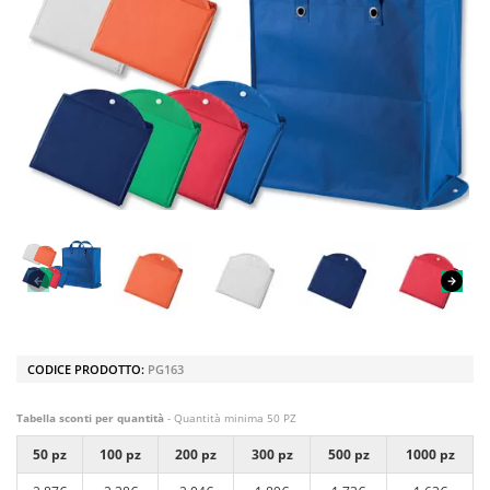
CODICE PRODOTTO:
PG163
Tabella sconti per quantità
- Quantità minima 50 PZ
50 pz
100 pz
200 pz
300 pz
500 pz
1000 pz