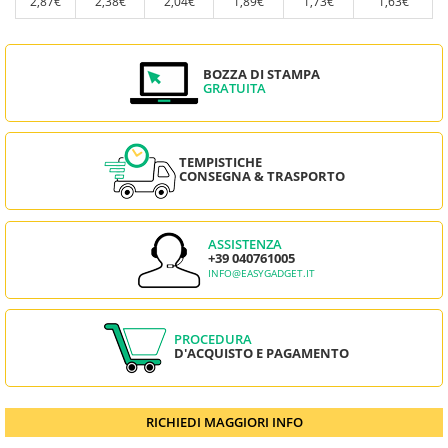
2,87€
2,38€
2,04€
1,89€
1,73€
1,63€
BOZZA DI STAMPA
GRATUITA
TEMPISTICHE
CONSEGNA & TRASPORTO
ASSISTENZA
+39 040761005
INFO@EASYGADGET.IT
PROCEDURA
D'ACQUISTO E PAGAMENTO
RICHIEDI MAGGIORI INFO