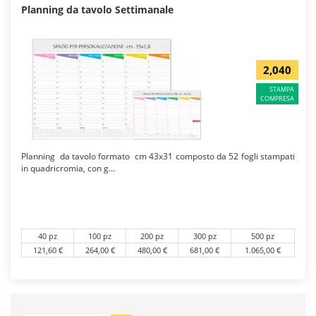
Planning da tavolo Settimanale
2,040
STAMPA
COMPRESA
Planning da tavolo formato cm 43x31 composto da 52 fogli stampati
in quadricromia, con g...
40 pz
100 pz
200 pz
300 pz
500 pz
121,60 €
264,00 €
480,00 €
681,00 €
1.065,00 €