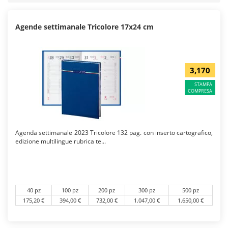
Agende settimanale Tricolore 17x24 cm
3,170
STAMPA
COMPRESA
Agenda settimanale 2023 Tricolore 132 pag. con inserto cartografico,
edizione multilingue rubrica te...
40 pz
100 pz
200 pz
300 pz
500 pz
175,20 €
394,00 €
732,00 €
1.047,00 €
1.650,00 €