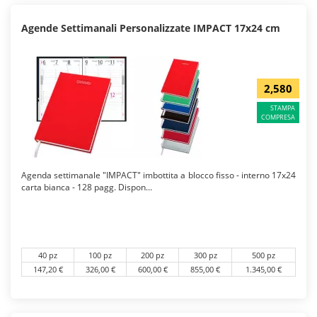
Agende Settimanali Personalizzate IMPACT 17x24 cm
2,580
STAMPA
COMPRESA
Agenda settimanale "IMPACT" imbottita a blocco fisso - interno 17x24
carta bianca - 128 pagg. Dispon...
40 pz
100 pz
200 pz
300 pz
500 pz
147,20 €
326,00 €
600,00 €
855,00 €
1.345,00 €