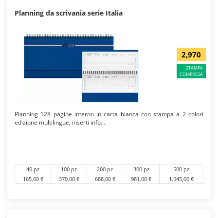
Planning da scrivania serie Italia
2,970
STAMPA
COMPRESA
Planning 128 pagine interno in carta bianca con stampa a 2 colori
edizione multilingue, inserti info...
40 pz
100 pz
200 pz
300 pz
500 pz
165,60 €
370,00 €
688,00 €
981,00 €
1.545,00 €