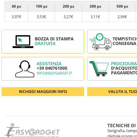
40 pz
100 pz
200 pz
300 pz
500 pz
3,97€
3,53€
3,27€
3,11€
2,94€
BOZZA DI STAMPA
TEMPISTIC
GRATUITA
CONSEGNA
ASSISTENZA
PROCEDURA
+39 040761005
D'ACQUISTO
PAGAMENT
INFO@EASYGADGET.IT
RICHIEDI MAGGIORI INFO
VALUTA IL TU
TECNICHE DI
Serigrafia, tampo
digitale scopri 