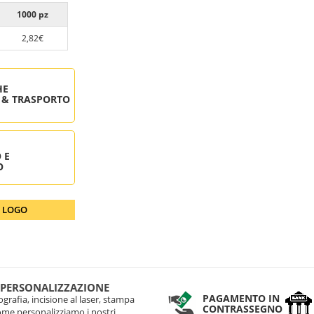
1000 pz
2,82€
HE
 & TRASPORTO
 E
O
O LOGO
 PERSONALIZZAZIONE
PAGAMENTO IN
grafia, incisione al laser, stampa
CONTRASSEGNO
come personalizziamo i nostri