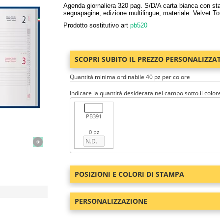
Agenda giornaliera 320 pag. S/D/A carta bianca con stamp
segnapagine, edizione multilingue, materiale: Velvet T
Prodotto sostitutivo art
pb520
SCOPRI SUBITO IL PREZZO PERSONALIZZA
Quantità minima ordinabile 40 pz per colore
Indicare la quantità desiderata nel campo sotto il color
PB391
0 pz
POSIZIONI E COLORI DI STAMPA
PERSONALIZZAZIONE