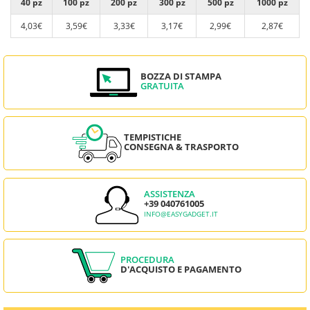
40 pz
100 pz
200 pz
300 pz
500 pz
1000 pz
4,03€
3,59€
3,33€
3,17€
2,99€
2,87€
BOZZA DI STAMPA
GRATUITA
TEMPISTICHE
CONSEGNA & TRASPORTO
ASSISTENZA
+39 040761005
INFO@EASYGADGET.IT
PROCEDURA
D'ACQUISTO E PAGAMENTO