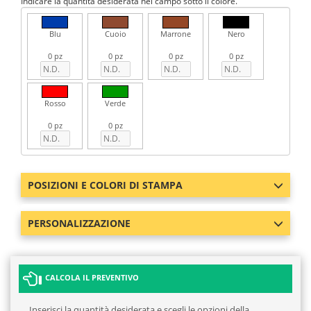
Indicare la quantità desiderata nel campo sotto il colore.
Blu
Cuoio
Marrone
Nero
0 pz
0 pz
0 pz
0 pz
Rosso
Verde
0 pz
0 pz
POSIZIONI E COLORI DI STAMPA
PERSONALIZZAZIONE
CALCOLA IL PREVENTIVO
Inserisci la quantità desiderata e scegli le opzioni della