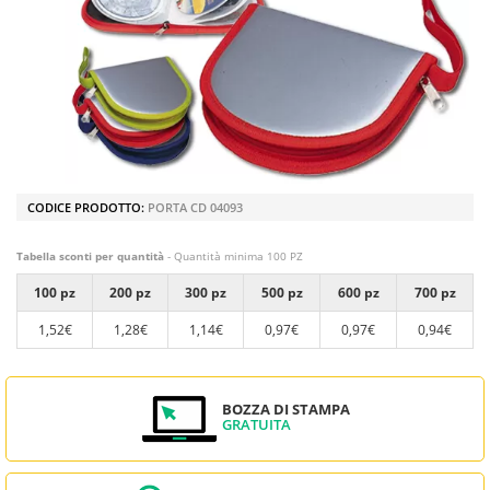
CODICE PRODOTTO:
PORTA CD 04093
Tabella sconti per quantità
- Quantità minima 100 PZ
100 pz
200 pz
300 pz
500 pz
600 pz
700 pz
1,52€
1,28€
1,14€
0,97€
0,97€
0,94€
BOZZA DI STAMPA
GRATUITA