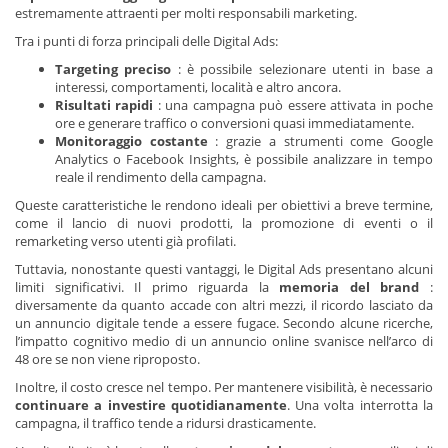
estremamente attraenti per molti responsabili marketing.
Tra i punti di forza principali delle Digital Ads:
Targeting preciso
: è possibile selezionare utenti in base a
interessi, comportamenti, località e altro ancora.
Risultati rapidi
: una campagna può essere attivata in poche
ore e generare traffico o conversioni quasi immediatamente.
Monitoraggio costante
: grazie a strumenti come Google
Analytics o Facebook Insights, è possibile analizzare in tempo
reale il rendimento della campagna.
Queste caratteristiche le rendono ideali per obiettivi a breve termine,
come il lancio di nuovi prodotti, la promozione di eventi o il
remarketing verso utenti già profilati.
Tuttavia, nonostante questi vantaggi, le Digital Ads presentano alcuni
limiti significativi. Il primo riguarda la
memoria del brand
:
diversamente da quanto accade con altri mezzi, il ricordo lasciato da
un annuncio digitale tende a essere fugace. Secondo alcune ricerche,
l’impatto cognitivo medio di un annuncio online svanisce nell’arco di
48 ore se non viene riproposto.
Inoltre, il costo cresce nel tempo. Per mantenere visibilità, è necessario
continuare a investire quotidianamente
. Una volta interrotta la
campagna, il traffico tende a ridursi drasticamente.