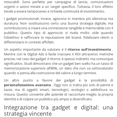
misurabili. Sono perfette per campagne di lancio, comunicazioni
urgenti o azioni mirate a un target specifico. Tuttavia, il loro effetto
tende a essere temporaneo e richiede continuità di investimento.
I gadget promozionali, invece, agiscono in maniera più silenziosa ma
duratura. Non sostituiscono certo una buona strategia digitale, ma
contribuiscono a creare una connessione tangibile e memorabile con il
pubblico. Questo tipo di approccio si rivela molto utile quando
l’obiettivo è rafforzare la reputazione del brand, fidelizzare clienti o
differenziarsi in contesti affollati.
Un aspetto importante da valutare è il
ritorno sull’investimento
.
Mentre con le Digital Ads è facile tracciare il ROI attraverso metriche
precise, nel caso dei gadget il ritorno è spesso indiretto ma comunque
significativo. Studi dimostrano che un gadget ben scelto ha un tasso di
memorizzazione superiore all’80%, un dato che non va sottovalutato
quando si pensa alla costruzione del valore a lungo termine.
Un altro punto a favore dei gadget è la possibilità di
personalizzazione avanzata
. Oggi non si tratta più solo di penne e
tazze, ma di oggetti smart, tecnologici, ecologici o addirittura su
misura. Questo consente alle aziende di raccontare meglio la propria
identità e di colpire un pubblico più ampio e diversificato.
Integrazione tra gadget e digital: una
strategia vincente