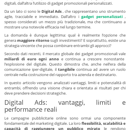
digitali, dall’altra l’utilizzo di gadget promozionali personalizzati.
Da un lato ci sono le
Digital Ads
, che rappresentano uno strumento
agile, tracciabile e immediato. Dall’altro i
gadget personalizzati
,
spesso considerati un mezzo più tradizionale, ma che continuano a
mostrare una notevole efficacia nel lungo termine.
La domanda è dunque legittima: qual è realmente l’opzione che
genera
maggiore ritorno
sugli investimenti? E soprattutto, esiste una
strategia vincente che possa combinare entrambi gli approcci?
Secondo dati recenti, il mercato globale dei gadget promozionali vale
miliardi di euro ogni anno
e continua a crescere nonostante
l’esplosione del digitale. Questo dimostra che, anche nell’era della
comunicazione iper-digitale, il
tangibile
continua ad avere un ruolo
centrale nella costruzione del rapporto tra azienda e destinatario.
In questo articolo vengono analizzati vantaggi, limiti e potenzialità di
entrambi, offrendo una visione chiara e orientata ai risultati per chi
deve prendere decisioni strategiche.
Digital Ads: vantaggi, limiti e
performance reali
Le campagne pubblicitarie online sono ormai una componente
fondamentale del marketing digitale. La loro
flessibilità, scalabilità e
capacità di raggiungere un pubblico mirato
le rendono