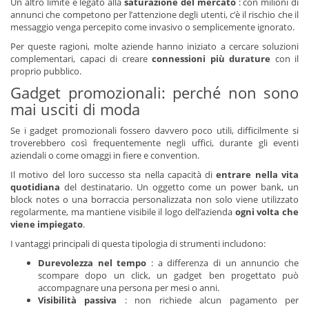
Un altro limite è legato alla
saturazione del mercato
: con milioni di
annunci che competono per l’attenzione degli utenti, c’è il rischio che il
messaggio venga percepito come invasivo o semplicemente ignorato.
Per queste ragioni, molte aziende hanno iniziato a cercare soluzioni
complementari, capaci di creare
connessioni più durature
con il
proprio pubblico.
Gadget promozionali: perché non sono
mai usciti di moda
Se i gadget promozionali fossero davvero poco utili, difficilmente si
troverebbero così frequentemente negli uffici, durante gli eventi
aziendali o come omaggi in fiere e convention.
Il motivo del loro successo sta nella capacità di
entrare nella vita
quotidiana
del destinatario. Un oggetto come un power bank, un
block notes o una borraccia personalizzata non solo viene utilizzato
regolarmente, ma mantiene visibile il logo dell’azienda
ogni volta che
viene impiegato
.
I vantaggi principali di questa tipologia di strumenti includono:
Durevolezza nel tempo
: a differenza di un annuncio che
scompare dopo un click, un gadget ben progettato può
accompagnare una persona per mesi o anni.
Visibilità passiva
: non richiede alcun pagamento per