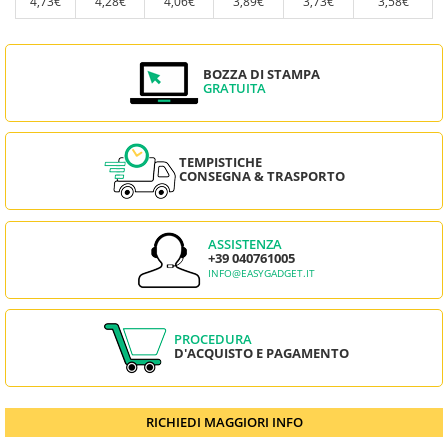
4,73€
4,28€
4,06€
3,89€
3,73€
3,58€
BOZZA DI STAMPA
GRATUITA
TEMPISTICHE
CONSEGNA & TRASPORTO
ASSISTENZA
+39 040761005
INFO@EASYGADGET.IT
PROCEDURA
D'ACQUISTO E PAGAMENTO
RICHIEDI MAGGIORI INFO