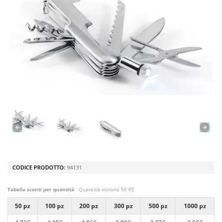
CODICE PRODOTTO:
94131
Tabella sconti per quantità
- Quantità minima 50 PZ
50 pz
100 pz
200 pz
300 pz
500 pz
1000 pz