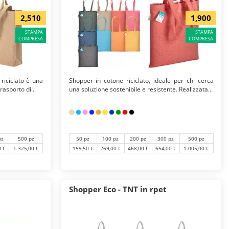
2,510
1,900
STAMPA
STAMPA
COMPRESA
COMPRESA
riciclato è una
Shopper in cotone riciclato, ideale per chi cerca
rasporto di...
una soluzione sostenibile e resistente. Realizzata...
pz
500 pz
50 pz
100 pz
200 pz
300 pz
500 pz
0 €
1.325,00 €
159,50 €
269,00 €
468,00 €
654,00 €
1.005,00 €
Shopper Eco - TNT in rpet