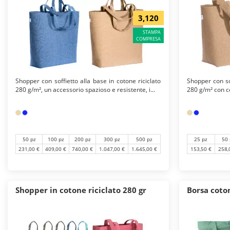
3,120
STAMPA
COMPRESA
Shopper con soffietto alla base in cotone riciclato
Shopper con sof
280 g/m², un accessorio spazioso e resistente, i...
280 g/m² con ce
50 pz
100 pz
200 pz
300 pz
500 pz
25 pz
50 
231,00 €
409,00 €
740,00 €
1.047,00 €
1.645,00 €
153,50 €
258,
Shopper in cotone riciclato 280 gr
Borsa coton