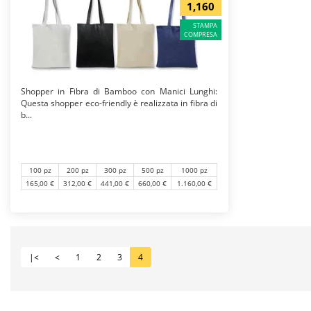
1,160
STAMPA
COMPRESA
Shopper in Fibra di Bamboo con Manici Lunghi:
Questa shopper eco-friendly è realizzata in fibra di
b...
100 pz
200 pz
300 pz
500 pz
1000 pz
165,00 €
312,00 €
441,00 €
660,00 €
1.160,00 €
|<
<
1
2
3
4