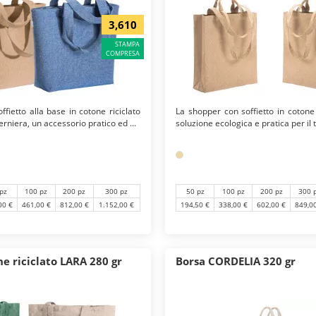
3,610
STAMPA
COMPRESA
fietto alla base in cotone riciclato
La shopper con soffietto in cotone 
rniera, un accessorio pratico ed ...
soluzione ecologica e pratica per il t
pz
100 pz
200 pz
300 pz
50 pz
100 pz
200 pz
300 
00 €
461,00 €
812,00 €
1.152,00 €
194,50 €
338,00 €
602,00 €
849,0
e riciclato LARA 280 gr
Borsa CORDELIA 320 gr