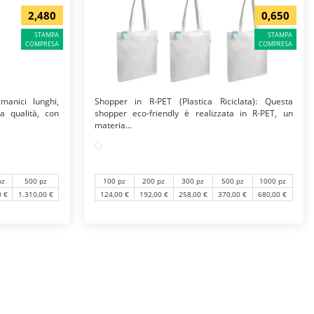
2,480
0,650
STAMPA
STAMPA
COMPRESA
COMPRESA
manici lunghi,
Shopper in R-PET (Plastica Riciclata): Questa
a qualità, con
shopper eco-friendly è realizzata in R-PET, un
materia...
pz
500 pz
100 pz
200 pz
300 pz
500 pz
1000 pz
0 €
1.310,00 €
124,00 €
192,00 €
258,00 €
370,00 €
680,00 €