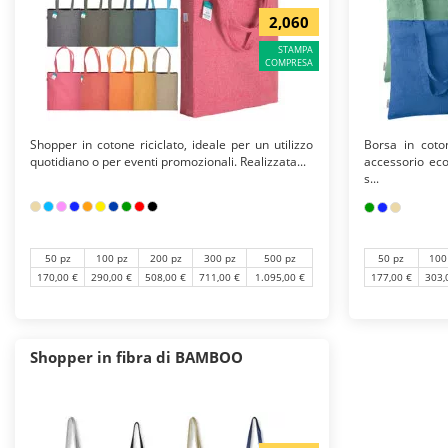
2,060
STAMPA
COMPRESA
Shopper in cotone riciclato, ideale per un utilizzo
Borsa in coton
quotidiano o per eventi promozionali. Realizzata...
accessorio eco
s...
50 pz
100 pz
200 pz
300 pz
500 pz
50 pz
100
170,00 €
290,00 €
508,00 €
711,00 €
1.095,00 €
177,00 €
303,
Shopper in fibra di BAMBOO