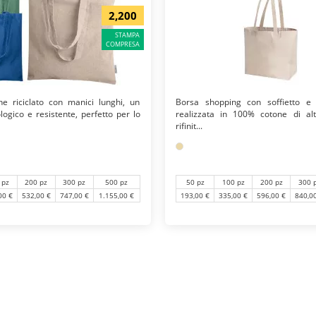
2,200
STAMPA
COMPRESA
e riciclato con manici lunghi, un
Borsa shopping con soffietto e 
logico e resistente, perfetto per lo
realizzata in 100% cotone di alt
rifinit...
 pz
200 pz
300 pz
500 pz
50 pz
100 pz
200 pz
300 
00 €
532,00 €
747,00 €
1.155,00 €
193,00 €
335,00 €
596,00 €
840,0