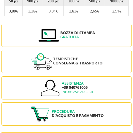
50 pz
100 pz
200 pz
300 pz
500 pz
1000 pz
3,89€
3,38€
3,01€
2,83€
2,65€
2,51€
BOZZA DI STAMPA
GRATUITA
TEMPISTICHE
CONSEGNA & TRASPORTO
ASSISTENZA
+39 040761005
INFO@EASYGADGET.IT
PROCEDURA
D'ACQUISTO E PAGAMENTO