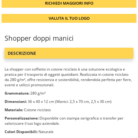
RICHIEDI MAGGIORI INFO
VALUTA IL TUO LOGO
Shopper doppi manici
DESCRIZIONE
La shopper con soffietto in cotone riciclato è una soluzione ecologica e
pratica per il trasporto di oggetti quotidiani. Realizzata in cotone riciclato
da 280 g/m², offre resistenza e sostenibilità, rendendola perfetta per fiere,
eventi e utilizzi promozionali.
Grammatura:
280 g/m²
Dimensioni:
36 x 40 x 12 cm (Manici: 2,5 x 70 cm, 2,5 x 30 cm)
Materiale:
Cotone riciclato
Personalizzazione:
Disponibile con stampa serigrafica o transfer per
valorizzare il tuo logo aziendale.
Colori Disponibili:
Naturale