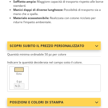
Soffietto ampio:
Maggiore capacità di trasporto rispetto alle borse
standard.
Manici doppi di diverse lunghezze:
Possibilità di trasporto sia a
mano che a spalla.
Materiale ecosostenibile:
Realizzata con cotone riciclato per
ridurre l’impatto ambientale.
SCOPRI SUBITO IL PREZZO PERSONALIZZATO
Quantità minima ordinabile 50 pz per colore
Indicare la quantità desiderata nel campo sotto il colore.
Ecru
0 pz
POSIZIONI E COLORI DI STAMPA