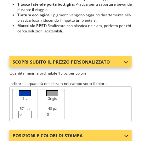
1 tasca laterale porta bottiglia:
Pratica per trasportare bevande
durante il viaggio.
Tintura ecologica:
I pigmenti vengono aggiunti direttamente alla
plastica fusa, riducendo l’impatto ambientale.
Materiale RPET:
Realizzato con plastica riciclata, perfetto per chi
cerca soluzioni sostenibili.
SCOPRI SUBITO IL PREZZO PERSONALIZZATO
Quantità minima ordinabile 15 pz per colore
Indicare la quantità desiderata nel campo sotto il colore.
Blu
Grigio
574 pz
48 pz
POSIZIONI E COLORI DI STAMPA