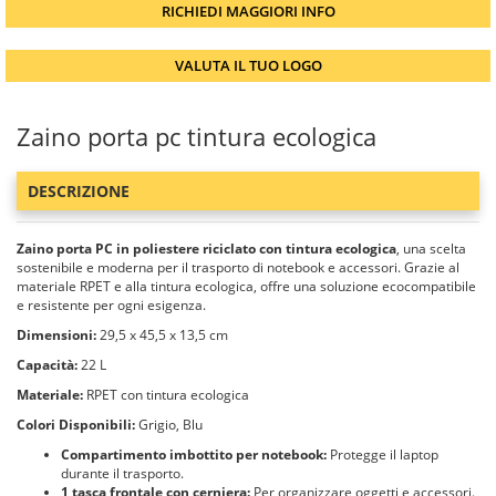
RICHIEDI MAGGIORI INFO
VALUTA IL TUO LOGO
Zaino porta pc tintura ecologica
DESCRIZIONE
Zaino porta PC in poliestere riciclato con tintura ecologica
, una scelta
sostenibile e moderna per il trasporto di notebook e accessori. Grazie al
materiale RPET e alla tintura ecologica, offre una soluzione ecocompatibile
e resistente per ogni esigenza.
Dimensioni:
29,5 x 45,5 x 13,5 cm
Capacità:
22 L
Materiale:
RPET con tintura ecologica
Colori Disponibili:
Grigio, Blu
Compartimento imbottito per notebook:
Protegge il laptop
durante il trasporto.
1 tasca frontale con cerniera:
Per organizzare oggetti e accessori.