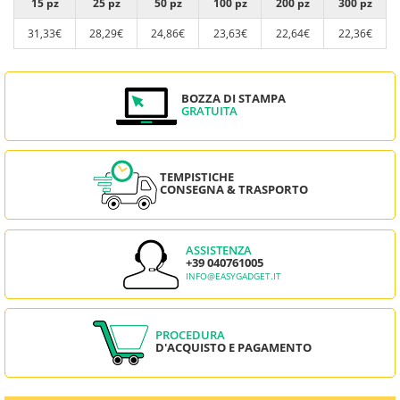
15 pz
25 pz
50 pz
100 pz
200 pz
300 pz
31,33€
28,29€
24,86€
23,63€
22,64€
22,36€
BOZZA DI STAMPA
GRATUITA
TEMPISTICHE
CONSEGNA & TRASPORTO
ASSISTENZA
+39 040761005
INFO@EASYGADGET.IT
PROCEDURA
D'ACQUISTO E PAGAMENTO