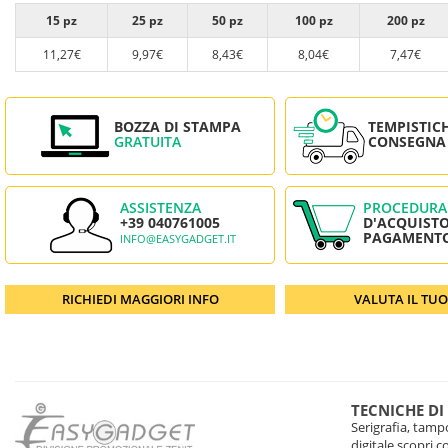
15 pz
25 pz
50 pz
100 pz
200 pz
11,27€
9,97€
8,43€
8,04€
7,47€
BOZZA DI STAMPA
TEMPISTIC
GRATUITA
CONSEGNA
ASSISTENZA
PROCEDURA
+39 040761005
D'ACQUISTO
PAGAMENT
INFO@EASYGADGET.IT
RICHIEDI MAGGIORI INFO
VALUTA IL TU
TECNICHE DI
Serigrafia, tampo
digitale scopri 