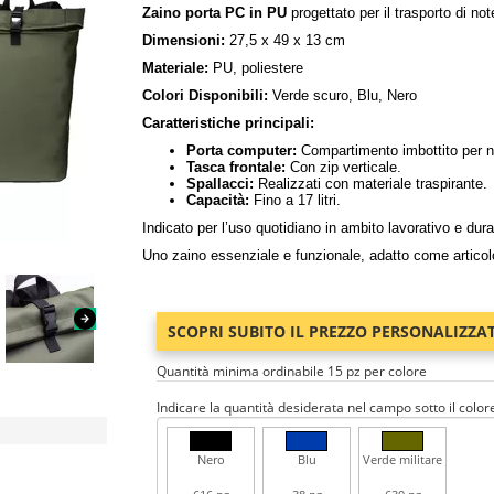
Zaino porta PC in PU
progettato per il trasporto di no
Dimensioni:
27,5 x 49 x 13 cm
Materiale:
PU, poliestere
Colori Disponibili:
Verde scuro, Blu, Nero
Caratteristiche principali:
Porta computer:
Compartimento imbottito per n
Tasca frontale:
Con zip verticale.
Spallacci:
Realizzati con materiale traspirante.
Capacità:
Fino a 17 litri.
Indicato per l’uso quotidiano in ambito lavorativo e dur
Uno zaino essenziale e funzionale, adatto come articolo 
SCOPRI SUBITO IL PREZZO PERSONALIZZA
Quantità minima ordinabile 15 pz per colore
Indicare la quantità desiderata nel campo sotto il color
Nero
Blu
Verde militare