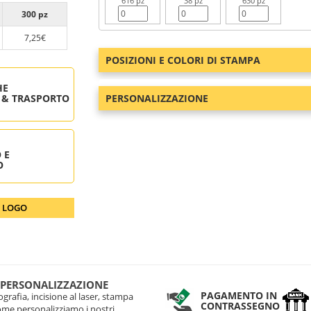
616 pz
38 pz
630 pz
300 pz
7,25€
POSIZIONI E COLORI DI STAMPA
HE
 & TRASPORTO
PERSONALIZZAZIONE
 E
O
O LOGO
 PERSONALIZZAZIONE
PAGAMENTO IN
grafia, incisione al laser, stampa
CONTRASSEGNO
come personalizziamo i nostri