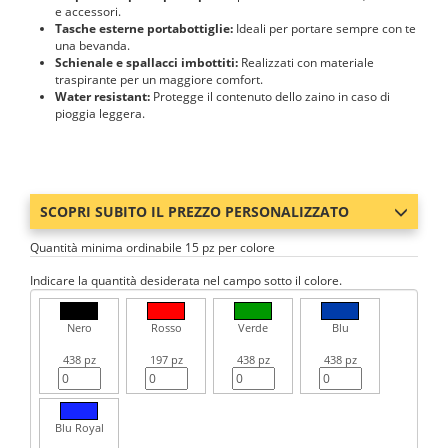
e accessori.
Tasche esterne portabottiglie:
Ideali per portare sempre con te
una bevanda.
Schienale e spallacci imbottiti:
Realizzati con materiale
traspirante per un maggiore comfort.
Water resistant:
Protegge il contenuto dello zaino in caso di
pioggia leggera.
SCOPRI SUBITO IL PREZZO PERSONALIZZATO
Quantità minima ordinabile 15 pz per colore
Indicare la quantità desiderata nel campo sotto il colore.
Nero
Rosso
Verde
Blu
438 pz
197 pz
438 pz
438 pz
Blu Royal