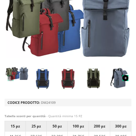
CODICE PRODOTTO:
DM24109
Tabella sconti per quantità
- Quantità minima 15 PZ
15 pz
25 pz
50 pz
100 pz
200 pz
300 pz