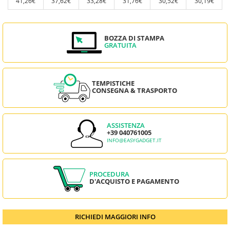
41,26€
37,62€
33,28€
31,76€
30,52€
30,19€
BOZZA DI STAMPA
GRATUITA
TEMPISTICHE
CONSEGNA & TRASPORTO
ASSISTENZA
+39 040761005
INFO@EASYGADGET.IT
PROCEDURA
D'ACQUISTO E PAGAMENTO
RICHIEDI MAGGIORI INFO