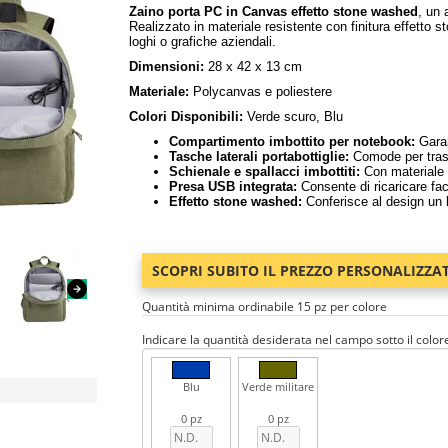
Zaino porta PC in Canvas effetto stone washed
, un 
Realizzato in materiale resistente con finitura effetto 
loghi o grafiche aziendali.
Dimensioni:
28 x 42 x 13 cm
Materiale:
Polycanvas e poliestere
Colori Disponibili:
Verde scuro, Blu
Compartimento imbottito per notebook:
Garan
Tasche laterali portabottiglie:
Comode per traspo
Schienale e spallacci imbottiti:
Con materiale t
Presa USB integrata:
Consente di ricaricare fac
Effetto stone washed:
Conferisce al design un 
SCOPRI SUBITO IL PREZZO PERSONALIZZA
Quantità minima ordinabile 15 pz per colore
Indicare la quantità desiderata nel campo sotto il color
Blu
Verde militare
0 pz
0 pz