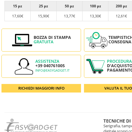
15 pz
25 pz
50 pz
100 pz
200 pz
17,60€
15,90€
13,77€
13,30€
12,61€
BOZZA DI STAMPA
TEMPISTIC
GRATUITA
CONSEGNA
ASSISTENZA
PROCEDURA
+39 040761005
D'ACQUISTO
PAGAMENT
INFO@EASYGADGET.IT
RICHIEDI MAGGIORI INFO
VALUTA IL TU
TECNICHE DI
Serigrafia, tampo
digitale scopri 