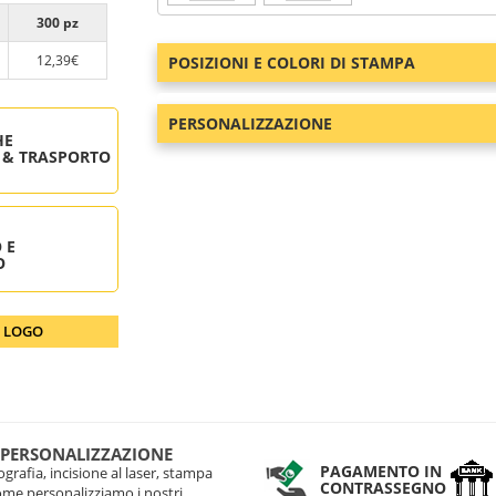
300 pz
12,39€
POSIZIONI E COLORI DI STAMPA
PERSONALIZZAZIONE
HE
 & TRASPORTO
 E
O
O LOGO
 PERSONALIZZAZIONE
PAGAMENTO IN
grafia, incisione al laser, stampa
CONTRASSEGNO
come personalizziamo i nostri