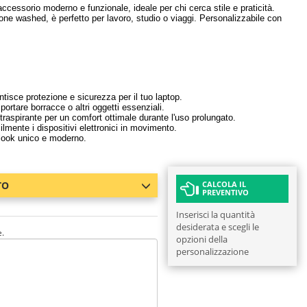
accessorio moderno e funzionale, ideale per chi cerca stile e praticità.
stone washed, è perfetto per lavoro, studio o viaggi. Personalizzabile con
tisce protezione e sicurezza per il tuo laptop.
rtare borracce o altri oggetti essenziali.
raspirante per un comfort ottimale durante l'uso prolungato.
ilmente i dispositivi elettronici in movimento.
look unico e moderno.
TO
CALCOLA IL
PREVENTIVO
Inserisci la quantità
desiderata e scegli le
e.
opzioni della
personalizzazione