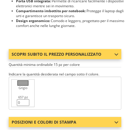
Porta USB integrata:
Permette di ricaricare facilmente i dispositivi
elettronici mentre sei in movimento.
Compartimento imbottito per notebook:
Protegge il laptop dagli
urti e garantisce un trasporto sicuro.
Design ergonomico:
Comodo e leggero, progettato per il massimo
comfort anche nelle lunghe giornate.
SCOPRI SUBITO IL PREZZO PERSONALIZZATO
Quantità minima ordinabile 15 pz per colore
Indicare la quantità desiderata nel campo sotto il colore.
Grigio
657 pz
POSIZIONI E COLORI DI STAMPA