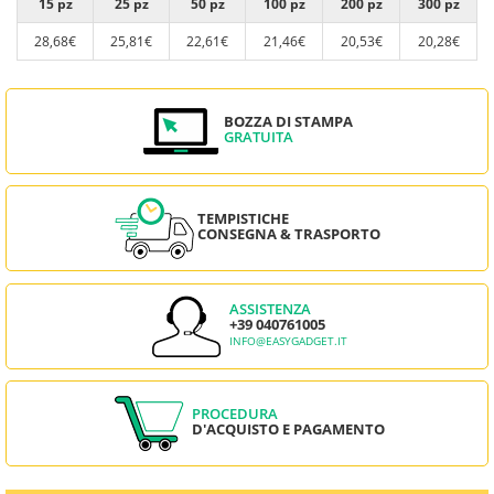
15 pz
25 pz
50 pz
100 pz
200 pz
300 pz
28,68€
25,81€
22,61€
21,46€
20,53€
20,28€
BOZZA DI STAMPA
GRATUITA
TEMPISTICHE
CONSEGNA & TRASPORTO
ASSISTENZA
+39 040761005
INFO@EASYGADGET.IT
PROCEDURA
D'ACQUISTO E PAGAMENTO