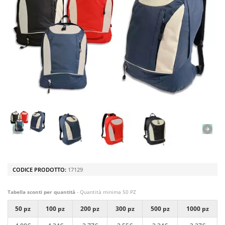
CODICE PRODOTTO:
17129
Tabella sconti per quantità
- Quantità minima 50 PZ
50 pz
100 pz
200 pz
300 pz
500 pz
1000 pz