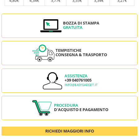
4,80€
4,34€
3,77€
3,55€
3,34€
3,27€
BOZZA DI STAMPA
GRATUITA
TEMPISTICHE
CONSEGNA & TRASPORTO
ASSISTENZA
+39 040761005
INFO@EASYGADGET.IT
PROCEDURA
D'ACQUISTO E PAGAMENTO
RICHIEDI MAGGIORI INFO