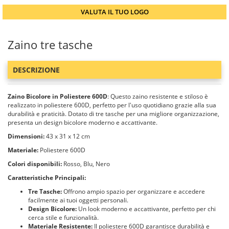
VALUTA IL TUO LOGO
Zaino tre tasche
DESCRIZIONE
Zaino Bicolore in Poliestere 600D
: Questo zaino resistente e stiloso è
realizzato in poliestere 600D, perfetto per l'uso quotidiano grazie alla sua
durabilità e praticità. Dotato di tre tasche per una migliore organizzazione,
presenta un design bicolore moderno e accattivante.
Dimensioni:
43 x 31 x 12 cm
Materiale:
Poliestere 600D
Colori disponibili:
Rosso, Blu, Nero
Caratteristiche Principali:
Tre Tasche:
Offrono ampio spazio per organizzare e accedere
facilmente ai tuoi oggetti personali.
Design Bicolore:
Un look moderno e accattivante, perfetto per chi
cerca stile e funzionalità.
Materiale Resistente:
Il poliestere 600D garantisce durabilità e