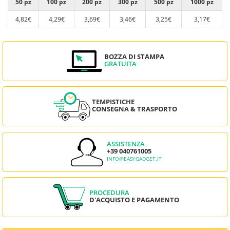
50 pz
100 pz
200 pz
300 pz
500 pz
1000 pz
4,82€
4,29€
3,69€
3,46€
3,25€
3,17€
BOZZA DI STAMPA
GRATUITA
TEMPISTICHE
CONSEGNA & TRASPORTO
ASSISTENZA
+39 040761005
INFO@EASYGADGET.IT
PROCEDURA
D'ACQUISTO E PAGAMENTO