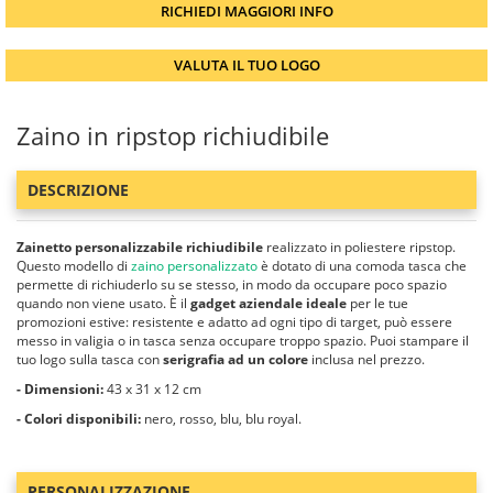
RICHIEDI MAGGIORI INFO
VALUTA IL TUO LOGO
Zaino in ripstop richiudibile
DESCRIZIONE
Zainetto personalizzabile richiudibile
realizzato in poliestere ripstop.
Questo modello di
zaino personalizzato
è dotato di una comoda tasca che
permette di richiuderlo su se stesso, in modo da occupare poco spazio
quando non viene usato. È il
gadget aziendale ideale
per le tue
promozioni estive: resistente e adatto ad ogni tipo di target, può essere
messo in valigia o in tasca senza occupare troppo spazio. Puoi stampare il
tuo logo sulla tasca con
serigrafia ad un colore
inclusa nel prezzo.
- Dimensioni:
43 x 31 x 12 cm
- Colori disponibili:
nero, rosso, blu, blu royal.
PERSONALIZZAZIONE