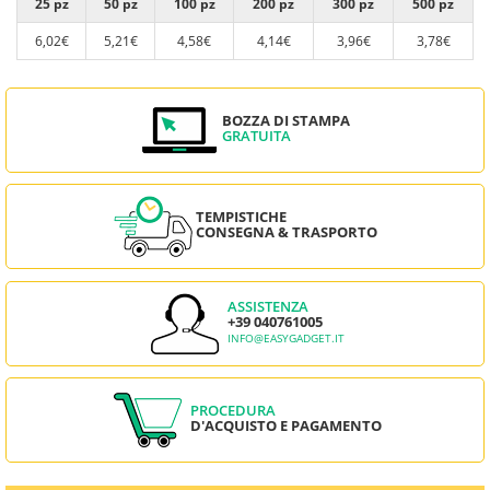
25 pz
50 pz
100 pz
200 pz
300 pz
500 pz
6,02€
5,21€
4,58€
4,14€
3,96€
3,78€
BOZZA DI STAMPA
GRATUITA
TEMPISTICHE
CONSEGNA & TRASPORTO
ASSISTENZA
+39 040761005
INFO@EASYGADGET.IT
PROCEDURA
D'ACQUISTO E PAGAMENTO