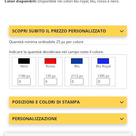
Colori disponibili:
Disponibile nei colori blu royal, blu, rosso e nero.
SCOPRI SUBITO IL PREZZO PERSONALIZZATO
Quantità minima ordinabile 25 pz per colore
Indicare la quantità desiderata nel campo sotto il colore.
Nero
Rosso
Blu
Blu Royal
1186 pz
135 pz
2112 pz
1395 pz
POSIZIONI E COLORI DI STAMPA
PERSONALIZZAZIONE