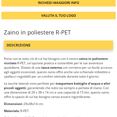
RICHIEDI MAGGIORI INFO
VALUTA IL TUO LOGO
Zaino in poliestere R-PET
DESCRIZIONE
Porta con te tutto ciò di cui hai bisogno con il nostro
zaino in poliestere
riciclato
R-PET, un'opzione pratica e sostenibile per le tue avventure
quotidiane. Dotato di una
tasca esterna
con cerniera per un facile accesso
agli oggetti essenziali, questo zaino offre anche uno schienale imbottito e
spallacci regolabili per un comfort ottimale durante tutto il giorno.
Le tasche laterali sono perfette per
trasportare bottiglie d'acqua o altri
piccoli oggetti
, garantendo che tutto sia sempre a portata di mano. Con
una dimensione di 29 x 38 x 14 cm e una capacità di 15 litri, questo zaino
offre lo spazio di cui hai bisogno senza essere ingombrante.
Dimensioni:
29x38x14 cm.
Materiale:
R-PET.