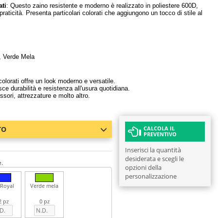
ati
: Questo zaino resistente e moderno è realizzato in poliestere 600D,
 praticità. Presenta particolari colorati che aggiungono un tocco di stile al
, Verde Mela
colorati offre un look moderno e versatile.
ce durabilità e resistenza all'usura quotidiana.
ssori, attrezzature e molto altro.
TO
CALCOLA IL
PREVENTIVO
Inserisci la quantità
desiderata e scegli le
e.
opzioni della
personalizzazione
 Royal
Verde mela
2 pz
0 pz