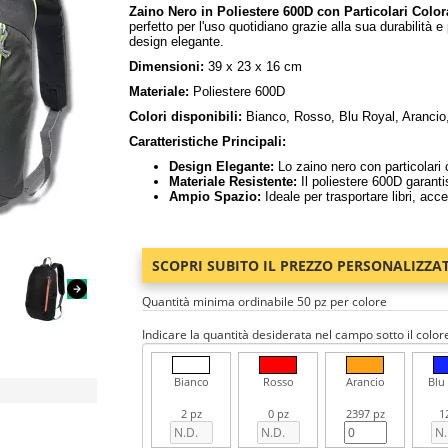
Zaino Nero in Poliestere 600D con Particolari Color
perfetto per l'uso quotidiano grazie alla sua durabilità e
design elegante.
Dimensioni:
39 x 23 x 16 cm
Materiale:
Poliestere 600D
Colori disponibili:
Bianco, Rosso, Blu Royal, Arancio
Caratteristiche Principali:
Design Elegante:
Lo zaino nero con particolari 
Materiale Resistente:
Il poliestere 600D garantis
Ampio Spazio:
Ideale per trasportare libri, acce
SCOPRI SUBITO IL PREZZO PERSONALIZZA
Quantità minima ordinabile 50 pz per colore
Indicare la quantità desiderata nel campo sotto il color
Bianco
Rosso
Arancio
Blu
2 pz
0 pz
2397 pz
1