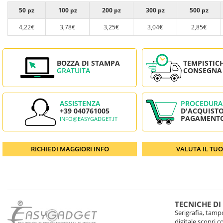
50 pz
100 pz
200 pz
300 pz
500 pz
4,22€
3,78€
3,25€
3,04€
2,85€
BOZZA DI STAMPA
TEMPISTIC
GRATUITA
CONSEGNA
ASSISTENZA
PROCEDURA
+39 040761005
D'ACQUISTO
PAGAMENT
INFO@EASYGADGET.IT
RICHIEDI MAGGIORI INFO
VALUTA IL TU
TECNICHE DI
Serigrafia, tampo
digitale scopri 