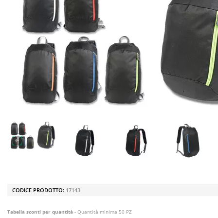
CODICE PRODOTTO:
17143
Tabella sconti per quantità
- Quantità minima 50 PZ