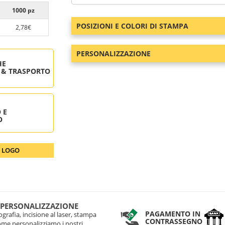
1000 pz
POSIZIONI E COLORI DI STAMPA
2,78€
PERSONALIZZAZIONE
HE
 & TRASPORTO
 E
O
O LOGO
 PERSONALIZZAZIONE
PAGAMENTO IN
grafia, incisione al laser, stampa
CONTRASSEGNO
come personalizziamo i nostri