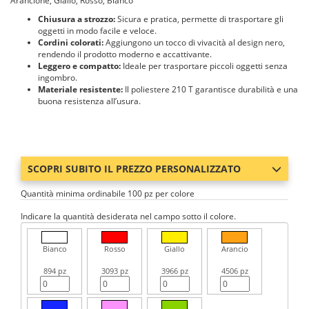
Arancione, Giallo, Rosso, Bianco
Chiusura a strozzo:
Sicura e pratica, permette di trasportare gli
oggetti in modo facile e veloce.
Cordini colorati:
Aggiungono un tocco di vivacità al design nero,
rendendo il prodotto moderno e accattivante.
Leggero e compatto:
Ideale per trasportare piccoli oggetti senza
ingombro.
Materiale resistente:
Il poliestere 210 T garantisce durabilità e una
buona resistenza all’usura.
SCOPRI SUBITO IL PREZZO PERSONALIZZATO
Quantità minima ordinabile 100 pz per colore
Indicare la quantità desiderata nel campo sotto il colore.
Bianco
Rosso
Giallo
Arancio
894 pz
3093 pz
3966 pz
4506 pz