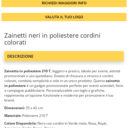
RICHIEDI MAGGIORI INFO
VALUTA IL TUO LOGO
Zainetti neri in poliestere cordini
colorati
DESCRIZIONE
Zainetto in poliestere 210 T
, leggero e pratico, ideale per eventi, attività
promozionali o uso quotidiano. Dotato di chiusura a strozzo e cordini
colorati, combina semplicità e stile in un unico prodotto. Questo
zainetto
in poliestere
è un gadget promozionale perfetto per eventi aziendali, fiere
o campagne pubblicitarie. Personalizzabile con loghi o grafiche,
rappresenta un'opzione funzionale e moderna per promuovere il tuo
brand.
Dimensioni:
35 x 42 cm
Materiale:
Poliestere 210 T
Colore Disponibile:
Nero con cordini in Verde mela, Rosa, Royal,