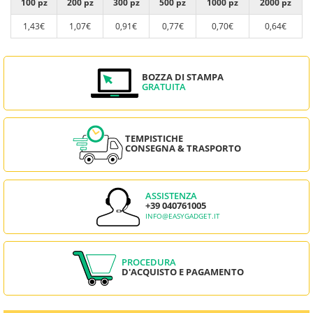
100 pz
200 pz
300 pz
500 pz
1000 pz
2000 pz
1,43€
1,07€
0,91€
0,77€
0,70€
0,64€
BOZZA DI STAMPA
GRATUITA
TEMPISTICHE
CONSEGNA & TRASPORTO
ASSISTENZA
+39 040761005
INFO@EASYGADGET.IT
PROCEDURA
D'ACQUISTO E PAGAMENTO