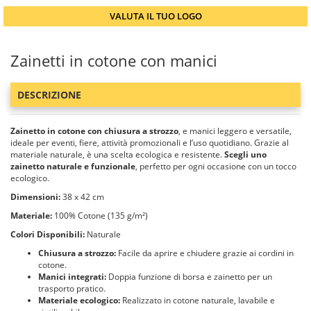
VALUTA IL TUO LOGO
Zainetti in cotone con manici
DESCRIZIONE
Zainetto in cotone con chiusura a strozzo
, e manici leggero e versatile,
ideale per eventi, fiere, attività promozionali e l’uso quotidiano. Grazie al
materiale naturale, è una scelta ecologica e resistente.
Scegli uno
zainetto naturale e funzionale
, perfetto per ogni occasione con un tocco
ecologico.
Dimensioni:
38 x 42 cm
Materiale:
100% Cotone (135 g/m²)
Colori Disponibili:
Naturale
Chiusura a strozzo:
Facile da aprire e chiudere grazie ai cordini in
cotone.
Manici integrati:
Doppia funzione di borsa e zainetto per un
trasporto pratico.
Materiale ecologico:
Realizzato in cotone naturale, lavabile e