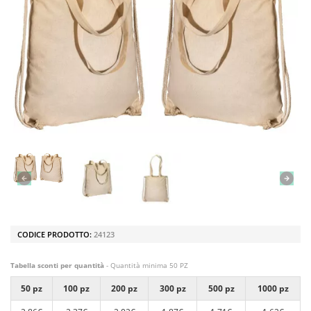
CODICE PRODOTTO:
24123
Tabella sconti per quantità
- Quantità minima 50 PZ
50 pz
100 pz
200 pz
300 pz
500 pz
1000 pz