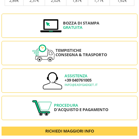
2,86€
2,37€
2,02€
1,87€
1,71€
1,62€
BOZZA DI STAMPA
GRATUITA
TEMPISTICHE
CONSEGNA & TRASPORTO
ASSISTENZA
+39 040761005
INFO@EASYGADGET.IT
PROCEDURA
D'ACQUISTO E PAGAMENTO
RICHIEDI MAGGIORI INFO