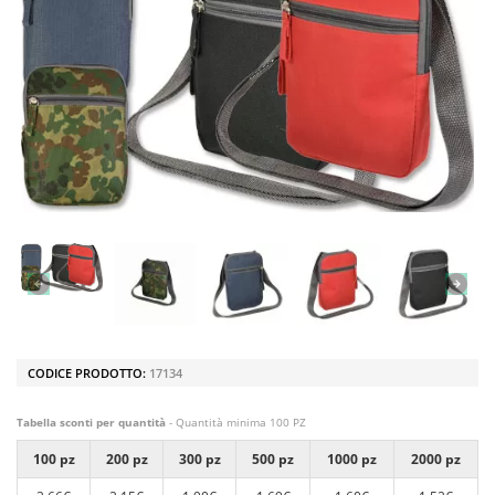
CODICE PRODOTTO:
17134
Tabella sconti per quantità
- Quantità minima 100 PZ
100 pz
200 pz
300 pz
500 pz
1000 pz
2000 pz