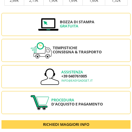
2,66€
2,15€
1,90€
1,69€
1,60€
1,52€
BOZZA DI STAMPA
GRATUITA
TEMPISTICHE
CONSEGNA & TRASPORTO
ASSISTENZA
+39 040761005
INFO@EASYGADGET.IT
PROCEDURA
D'ACQUISTO E PAGAMENTO
RICHIEDI MAGGIORI INFO