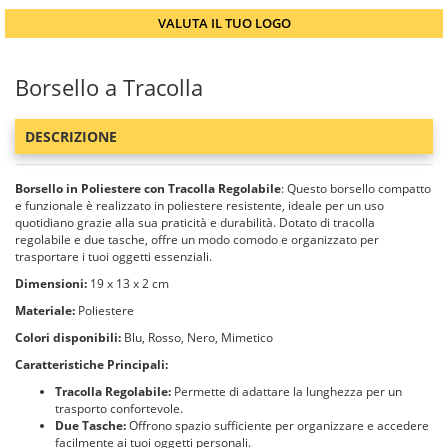
VALUTA IL TUO LOGO
Borsello a Tracolla
DESCRIZIONE
Borsello in Poliestere con Tracolla Regolabile
: Questo borsello compatto
e funzionale è realizzato in poliestere resistente, ideale per un uso
quotidiano grazie alla sua praticità e durabilità. Dotato di tracolla
regolabile e due tasche, offre un modo comodo e organizzato per
trasportare i tuoi oggetti essenziali.
Dimensioni:
19 x 13 x 2 cm
Materiale:
Poliestere
Colori disponibili:
Blu, Rosso, Nero, Mimetico
Caratteristiche Principali:
Tracolla Regolabile:
Permette di adattare la lunghezza per un
trasporto confortevole.
Due Tasche:
Offrono spazio sufficiente per organizzare e accedere
facilmente ai tuoi oggetti personali.