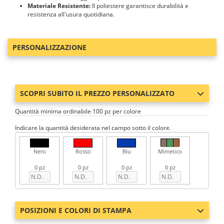
Materiale Resistente:
Il poliestere garantisce durabilità e
resistenza all'usura quotidiana.
PERSONALIZZAZIONE
SCOPRI SUBITO IL PREZZO PERSONALIZZATO
Quantità minima ordinabile 100 pz per colore
Indicare la quantità desiderata nel campo sotto il colore.
Nero
Rosso
Blu
Mimetico
0 pz
0 pz
0 pz
0 pz
POSIZIONI E COLORI DI STAMPA