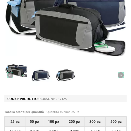
CODICE PRODOTTO:
BORSONE - 17125
Tabella sconti per quantità
- Quantità minima 25 PZ
25 pz
50 pz
100 pz
200 pz
300 pz
500 pz