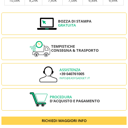
10,08€
8,24€
7,60€
7,08€
6,88€
6,64€
BOZZA DI STAMPA
GRATUITA
TEMPISTICHE
CONSEGNA & TRASPORTO
ASSISTENZA
+39 040761005
INFO@EASYGADGET.IT
PROCEDURA
D'ACQUISTO E PAGAMENTO
RICHIEDI MAGGIORI INFO