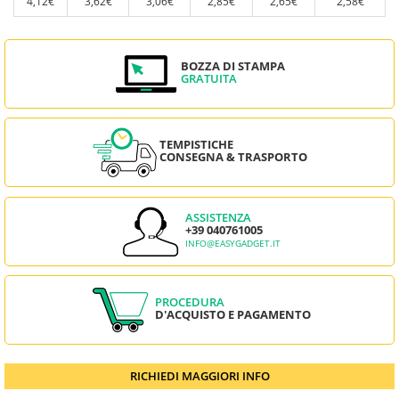
4,12€
3,62€
3,06€
2,85€
2,65€
2,58€
BOZZA DI STAMPA
GRATUITA
TEMPISTICHE
CONSEGNA & TRASPORTO
ASSISTENZA
+39 040761005
INFO@EASYGADGET.IT
PROCEDURA
D'ACQUISTO E PAGAMENTO
RICHIEDI MAGGIORI INFO