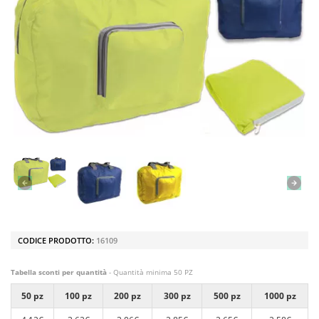
CODICE PRODOTTO:
16109
Tabella sconti per quantità
- Quantità minima 50 PZ
50 pz
100 pz
200 pz
300 pz
500 pz
1000 pz