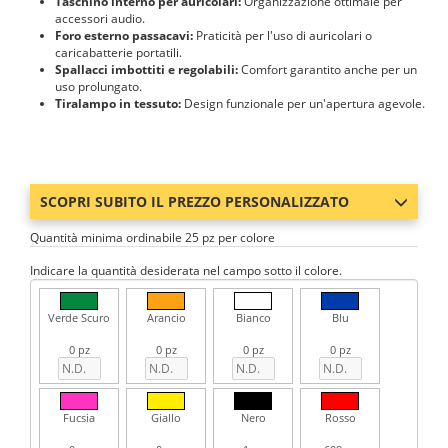
Taschino interno per auricolari:
Organizzazione ottimale per
accessori audio.
Foro esterno passacavi:
Praticità per l'uso di auricolari o
caricabatterie portatili.
Spallacci imbottiti e regolabili:
Comfort garantito anche per un
uso prolungato.
Tiralampo in tessuto:
Design funzionale per un'apertura agevole.
SCOPRI SUBITO IL PREZZO PERSONALIZZATO
Quantità minima ordinabile 25 pz per colore
Indicare la quantità desiderata nel campo sotto il colore.
Verde Scuro
Arancio
Bianco
Blu
0 pz
0 pz
0 pz
0 pz
Fucsia
Giallo
Nero
Rosso