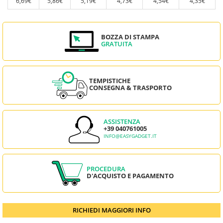
6,69€
5,86€
5,19€
4,73€
4,54€
4,35€
BOZZA DI STAMPA
GRATUITA
TEMPISTICHE
CONSEGNA & TRASPORTO
ASSISTENZA
+39 040761005
INFO@EASYGADGET.IT
PROCEDURA
D'ACQUISTO E PAGAMENTO
RICHIEDI MAGGIORI INFO