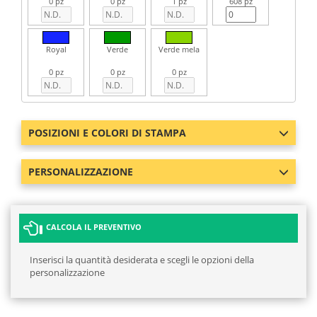
0 pz
0 pz
1 pz
608 pz
Royal
Verde
Verde mela
0 pz
0 pz
0 pz
POSIZIONI E COLORI DI STAMPA
PERSONALIZZAZIONE
CALCOLA IL PREVENTIVO
Inserisci la quantità desiderata e scegli le opzioni della
personalizzazione