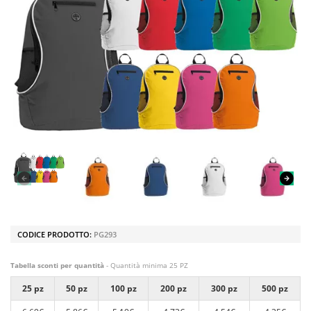
CODICE PRODOTTO:
PG293
Tabella sconti per quantità
- Quantità minima 25 PZ
25 pz
50 pz
100 pz
200 pz
300 pz
500 pz