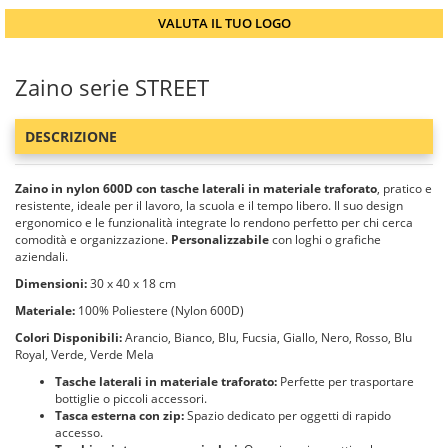
VALUTA IL TUO LOGO
Zaino serie STREET
DESCRIZIONE
Zaino in nylon 600D con tasche laterali in materiale traforato
, pratico e
resistente, ideale per il lavoro, la scuola e il tempo libero. Il suo design
ergonomico e le funzionalità integrate lo rendono perfetto per chi cerca
comodità e organizzazione.
Personalizzabile
con loghi o grafiche
aziendali.
Dimensioni:
30 x 40 x 18 cm
Materiale:
100% Poliestere (Nylon 600D)
Colori Disponibili:
Arancio, Bianco, Blu, Fucsia, Giallo, Nero, Rosso, Blu
Royal, Verde, Verde Mela
Tasche laterali in materiale traforato:
Perfette per trasportare
bottiglie o piccoli accessori.
Tasca esterna con zip:
Spazio dedicato per oggetti di rapido
accesso.