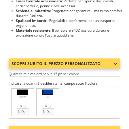
Tasca frontale accessoriata:
Perfetta per riporre documenti,
caricabatterie, penne e altri accessori.
Schienale imbottito:
Progettato per garantire il massimo comfort
durante l’utilizzo.
Spallacci imbottiti:
Regolabili e confortevoli per un trasporto
ergonomico.
Materiale resistente:
Il poliestere 840D assicura durata e
protezione contro l’usura quotidiana.
SCOPRI SUBITO IL PREZZO PERSONALIZZATO
Quantità minima ordinabile 15 pz per colore
Indicare la quantità desiderata nel campo sotto il colore.
Nero
Blu
0 pz
0 pz