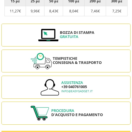
15 pz
25 pz
50 pz
100 pz
200 pz
300 pz
11,27€
9,96€
8,43€
8,04€
7,46€
7,25€
BOZZA DI STAMPA
GRATUITA
TEMPISTICHE
CONSEGNA & TRASPORTO
ASSISTENZA
+39 040761005
INFO@EASYGADGET.IT
PROCEDURA
D'ACQUISTO E PAGAMENTO