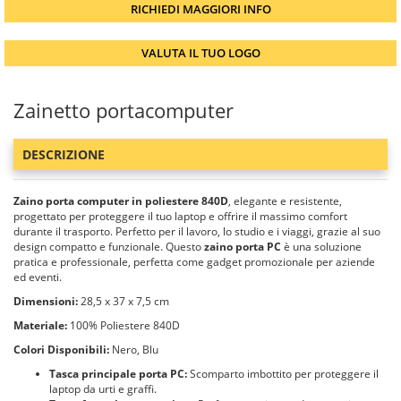
RICHIEDI MAGGIORI INFO
VALUTA IL TUO LOGO
Zainetto portacomputer
DESCRIZIONE
Zaino porta computer in poliestere 840D
, elegante e resistente,
progettato per proteggere il tuo laptop e offrire il massimo comfort
durante il trasporto. Perfetto per il lavoro, lo studio e i viaggi, grazie al suo
design compatto e funzionale. Questo
zaino porta PC
è una soluzione
pratica e professionale, perfetta come gadget promozionale per aziende
ed eventi.
Dimensioni:
28,5 x 37 x 7,5 cm
Materiale:
100% Poliestere 840D
Colori Disponibili:
Nero, Blu
Tasca principale porta PC:
Scomparto imbottito per proteggere il
laptop da urti e graffi.