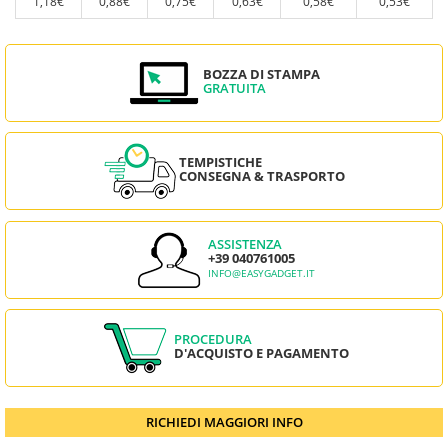
1,18€
0,88€
0,75€
0,63€
0,58€
0,53€
BOZZA DI STAMPA
GRATUITA
TEMPISTICHE
CONSEGNA & TRASPORTO
ASSISTENZA
+39 040761005
INFO@EASYGADGET.IT
PROCEDURA
D'ACQUISTO E PAGAMENTO
RICHIEDI MAGGIORI INFO