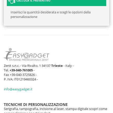
CALCOLA IL PREVENTIVO
Inserisci la quantità desiderata e scegli le opzioni della
personalizzazione
Zenit s.n.c. - Via Rivalto, 1 34137
Trieste
- Italy -
Tel.
+39-040-761005
-
Fax +39-040-3725826 -
P. IVA: IT01219460324 -
info@easygadget.it
TECNICHE DI PERSONALIZZAZIONE
Serigrafia, tampografia, incisione al laser, stampa digitale scopri come