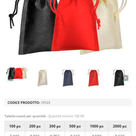
CODICE PRODOTTO:
19123
Tabella sconti per quantità
- Quantità minima 100 PZ
100 pz
200 pz
300 pz
500 pz
1000 pz
2000 pz