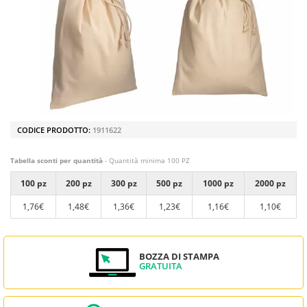
CODICE PRODOTTO:
1911622
Tabella sconti per quantità
- Quantità minima 100 PZ
100 pz
200 pz
300 pz
500 pz
1000 pz
2000 pz
1,76€
1,48€
1,36€
1,23€
1,16€
1,10€
BOZZA DI STAMPA
GRATUITA