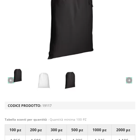
CODICE PRODOTTO:
19117
Tabella sconti per quantità
- Quantità minima 100 PZ
100 pz
200 pz
300 pz
500 pz
1000 pz
2000 pz