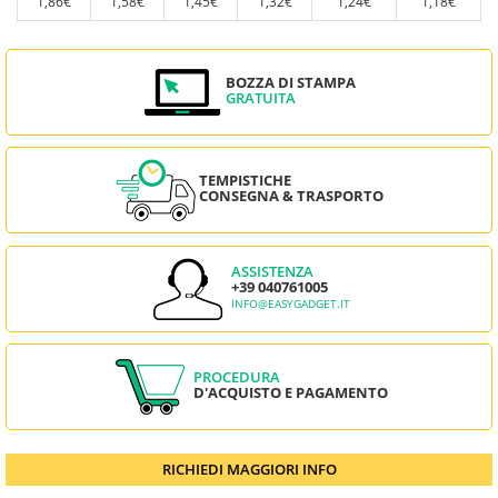
1,86€
1,58€
1,45€
1,32€
1,24€
1,18€
BOZZA DI STAMPA
GRATUITA
TEMPISTICHE
CONSEGNA & TRASPORTO
ASSISTENZA
+39 040761005
INFO@EASYGADGET.IT
PROCEDURA
D'ACQUISTO E PAGAMENTO
RICHIEDI MAGGIORI INFO