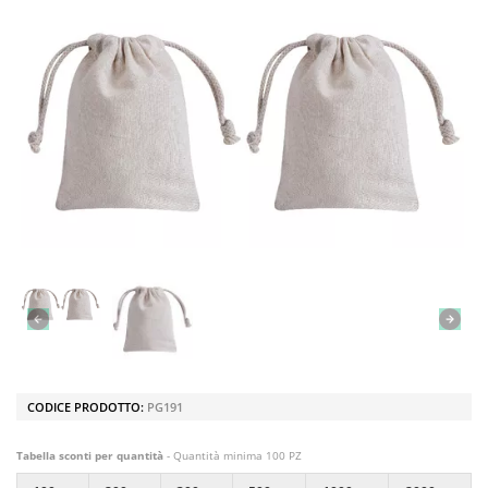
CODICE PRODOTTO:
PG191
Tabella sconti per quantità
- Quantità minima 100 PZ