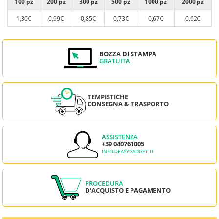
100 pz
200 pz
300 pz
500 pz
1000 pz
2000 pz
1,30€
0,99€
0,85€
0,73€
0,67€
0,62€
BOZZA DI STAMPA
GRATUITA
TEMPISTICHE
CONSEGNA & TRASPORTO
ASSISTENZA
+39 040761005
INFO@EASYGADGET.IT
PROCEDURA
D'ACQUISTO E PAGAMENTO