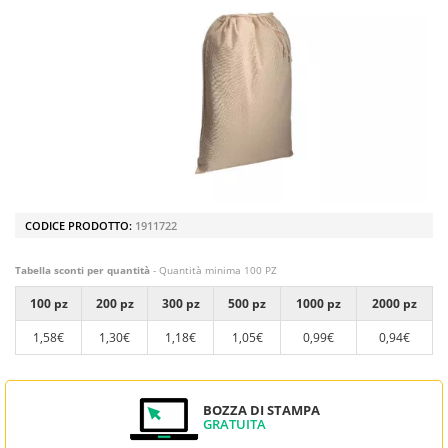
CODICE PRODOTTO:
1911722
Tabella sconti per quantità
- Quantità minima 100 PZ
100 pz
200 pz
300 pz
500 pz
1000 pz
2000 pz
1,58€
1,30€
1,18€
1,05€
0,99€
0,94€
BOZZA DI STAMPA
GRATUITA