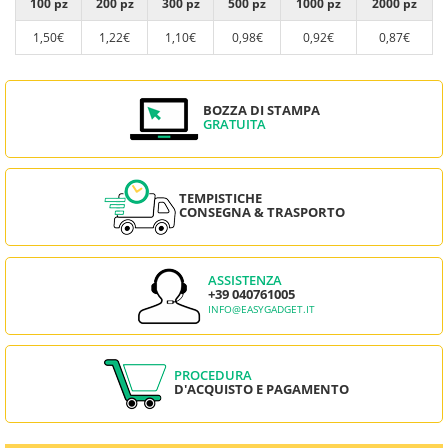
100 pz
200 pz
300 pz
500 pz
1000 pz
2000 pz
1,50€
1,22€
1,10€
0,98€
0,92€
0,87€
BOZZA DI STAMPA
GRATUITA
TEMPISTICHE
CONSEGNA & TRASPORTO
ASSISTENZA
+39 040761005
INFO@EASYGADGET.IT
PROCEDURA
D'ACQUISTO E PAGAMENTO