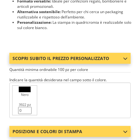
Formato versatile:
Ideale per confezioni regalo, bomboniere e
articoli promozionali.
Alternativa sostenibile:
Perfetto per chi cerca un packaging
riutilizzabile e rispettoso dell’ambiente.
Personalizzazione:
La stampa in quadricromia è realizzabile solo
sul colore bianco.
SCOPRI SUBITO IL PREZZO PERSONALIZZATO
Quantità minima ordinabile 100 pz per colore
Indicare la quantità desiderata nel campo sotto il colore.
Nero
3922 pz
POSIZIONI E COLORI DI STAMPA