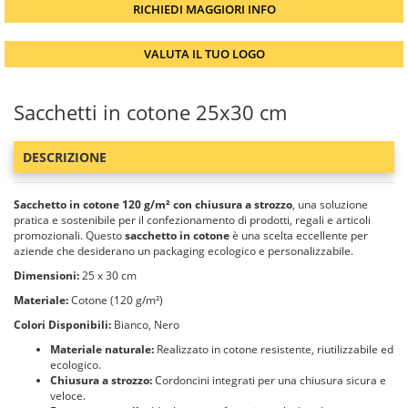
RICHIEDI MAGGIORI INFO
VALUTA IL TUO LOGO
Sacchetti in cotone 25x30 cm
DESCRIZIONE
Sacchetto in cotone 120 g/m² con chiusura a strozzo
, una soluzione
pratica e sostenibile per il confezionamento di prodotti, regali e articoli
promozionali. Questo
sacchetto in cotone
è una scelta eccellente per
aziende che desiderano un packaging ecologico e personalizzabile.
Dimensioni:
25 x 30 cm
Materiale:
Cotone (120 g/m²)
Colori Disponibili:
Bianco, Nero
Materiale naturale:
Realizzato in cotone resistente, riutilizzabile ed
ecologico.
Chiusura a strozzo:
Cordoncini integrati per una chiusura sicura e
veloce.