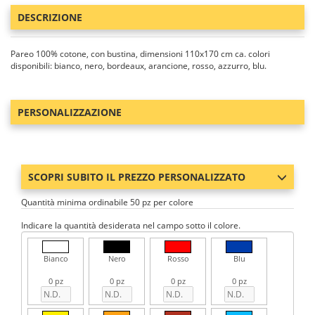
DESCRIZIONE
Pareo 100% cotone, con bustina, dimensioni 110x170 cm ca. colori
disponibili: bianco, nero, bordeaux, arancione, rosso, azzurro, blu.
PERSONALIZZAZIONE
SCOPRI SUBITO IL PREZZO PERSONALIZZATO
Quantità minima ordinabile 50 pz per colore
Indicare la quantità desiderata nel campo sotto il colore.
Bianco
Nero
Rosso
Blu
0 pz
0 pz
0 pz
0 pz