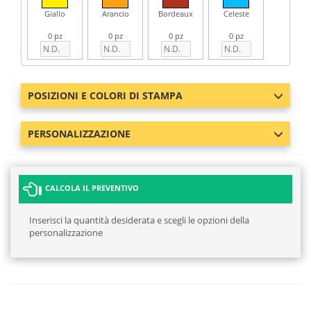
Giallo
Arancio
Bordeaux
Celeste
0 pz
0 pz
0 pz
0 pz
POSIZIONI E COLORI DI STAMPA
PERSONALIZZAZIONE
CALCOLA IL PREVENTIVO
Inserisci la quantità desiderata e scegli le opzioni della
personalizzazione